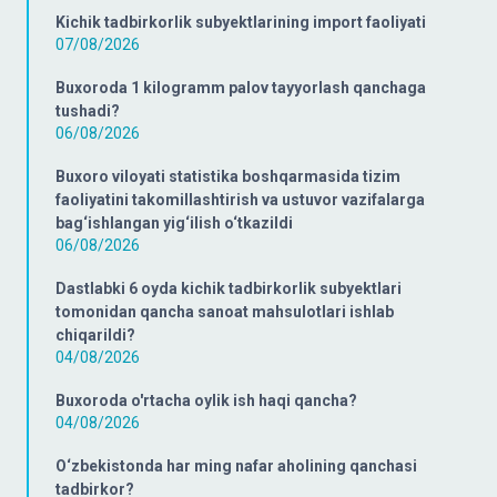
Kichik tadbirkorlik subyektlarining import faoliyati
07/08/2026
Buxoroda 1 kilogramm palov tayyorlash qanchaga
tushadi?
06/08/2026
Buxoro viloyati statistika boshqarmasida tizim
faoliyatini takomillashtirish va ustuvor vazifalarga
bag‘ishlangan yig‘ilish o‘tkazildi
06/08/2026
Dastlabki 6 oyda kichik tadbirkorlik subyektlari
tomonidan qancha sanoat mahsulotlari ishlab
chiqarildi?
04/08/2026
Buxoroda o'rtacha oylik ish haqi qancha?
04/08/2026
O‘zbekistonda har ming nafar aholining qanchasi
tadbirkor?