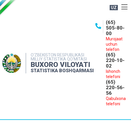
UZ
BOSHQARMA HAQIDA
(65)
505-80-
OCHIQ MA'LUMOTLAR
00
Murojaat
NASHRLAR
uchun
INTERAKTIV XIZMATLAR
telefon
(65)
O‘ZBEKISTON RESPUBLIKASI
MILLIY STATISTIKA QO‘MITASI
MATBUOT XIZMATI
220-10-
BUXORO VILOYATI
02
MUROJAATLAR
STATISTIKA BOSHQARMASI
Ishonch
telefoni
KONTAKTLAR
(65)
220-56-
56
Qabulxona
telefoni