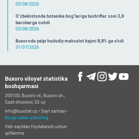
03/08/2026
O‘zbekistonda botanika bog‘lariga tashriflar soni 3,8
barobarga oshdi
03/08/2026
Buxoroda yalpi hududiy mahsulot hajmi 8,8% ga o'sdi
31/07/2026
Buxoro viloyat statistika
boshqarmasi
200100, Buxoro vil., Buxoro sh.,
Gazli shossesi, 32-uy
info@buxstat.uz •
Sayt xaritasi
•
Bizga xabar yuboring
Veb-saytdan foydalanish uchun
qo'llanma