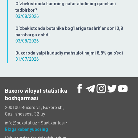
O‘zbekistonda har ming nafar aholining qanchasi
tadbirkor?
03/08/2026
O‘zbekistonda botanika bog‘lariga tashriflar soni 3,8
barobarga oshdi
03/08/2026
Buxoroda yalpi hududiy mahsulot hajmi 8,8% ga o'sdi
31/07/2026
Buxoro viloyat statistika
boshqarmasi
200100, Buxoro vil., Buxoro sh.,
Gazli shossesi, 32-uy
info@buxstat.uz •
Sayt xaritasi
•
Bizga xabar yuboring