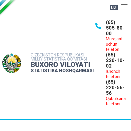
UZ
BOSHQARMA HAQIDA
(65)
505-80-
OCHIQ MA'LUMOTLAR
00
Murojaat
NASHRLAR
uchun
INTERAKTIV XIZMATLAR
telefon
(65)
O‘ZBEKISTON RESPUBLIKASI
MILLIY STATISTIKA QO‘MITASI
MATBUOT XIZMATI
220-10-
BUXORO VILOYATI
02
MUROJAATLAR
STATISTIKA BOSHQARMASI
Ishonch
telefoni
KONTAKTLAR
(65)
220-56-
56
Qabulxona
telefoni