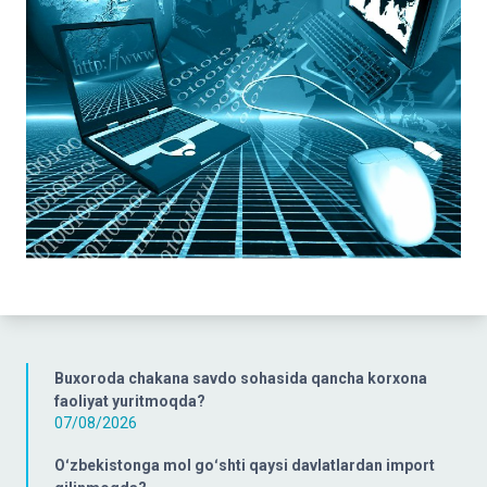
Buxoroda chakana savdo sohasida qancha korxona
faoliyat yuritmoqda?
07/08/2026
Oʻzbekistonga mol goʻshti qaysi davlatlardan import