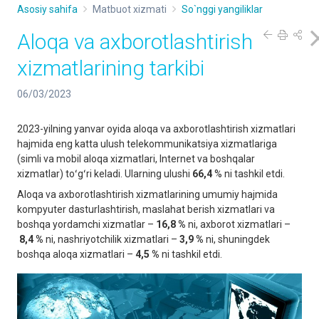
Asosiy sahifa
Matbuot xizmati
So`nggi yangiliklar
Aloqa va axborotlashtirish
xizmatlarining tarkibi
06/03/2023
2023-yilning yanvar oyida aloqa va axborotlashtirish xizmatlari
hajmida eng katta ulush telekommunikatsiya xizmatlariga
(simli va mobil aloqa xizmatlari, Internet va boshqalar
xizmatlar) toʻgʻri keladi. Ularning ulushi
66,4
% ni tashkil etdi.
Aloqa va axborotlashtirish xizmatlarining umumiy hajmida
kompyuter dasturlashtirish, maslahat berish xizmatlari va
boshqa yordamchi xizmatlar –
16,8 %
ni, axborot xizmatlari –
8,4 %
ni, nashriyotchilik xizmatlari –
3,9 %
ni, shuningdek
boshqa aloqa xizmatlari –
4,5 %
ni tashkil etdi.