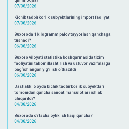
qilinmoqda?
07/08/2026
Kichik tadbirkorlik subyektlarining import faoliyati
07/08/2026
Buxoroda 1 kilogramm palov tayyorlash qanchaga
tushadi?
06/08/2026
Buxoro viloyati statistika boshqarmasida tizim
faoliyatini takomillashtirish va ustuvor vazifalarga
bag‘ishlangan yig‘ilish o‘tkazildi
06/08/2026
Dastlabki 6 oyda kichik tadbirkorlik subyektlari
tomonidan qancha sanoat mahsulotlari ishlab
chiqarildi?
04/08/2026
Buxoroda o'rtacha oylik ish haqi qancha?
04/08/2026