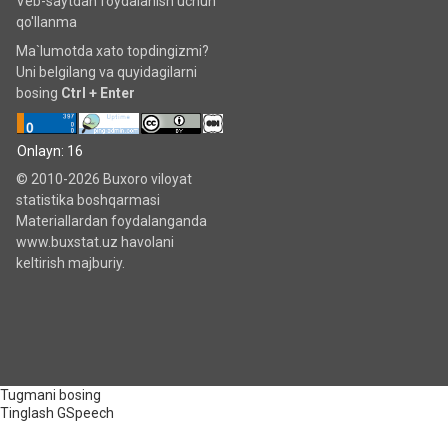
Veb-saytdan foydalanish uchun
qo'llanma
Ma`lumotda xato topdingizmi?
Uni belgilang va quyidagilarni
bosing
Ctrl + Enter
Onlayn: 16
© 2010-2026 Buxoro viloyat
statistika boshqarmasi
Materiallardan foydalanganda
www.buxstat.uz havolani
keltirish majburiy.
Tugmani bosing
Tinglash
GSpeech