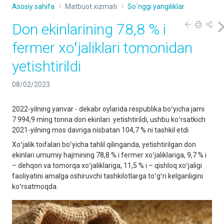
Asosiy sahifa
Matbuot xizmati
So`nggi yangiliklar
Don ekinlarining 78,8 % i
fermer xoʻjaliklari tomonidan
yetishtirildi
08/02/2023
2022-yilning yanvar - dekabr oylarida respublika boʻyicha jami
7 994,9 ming tonna don ekinlari yetishtirildi, ushbu koʻrsatkich
2021-yilning mos davriga nisbatan 104,7 % ni tashkil etdi.
Xoʻjalik toifalari boʻyicha tahlil qilinganda, yetishtirilgan don
ekinlari umumiy hajmining 78,8 % i fermer xoʻjaliklariga, 9,7 % i
– dehqon va tomorqa xoʻjaliklariga, 11,5 % i – qishloq xoʻjaligi
faoliyatini amalga oshiruvchi tashkilotlarga toʻgʻri kelganligini
koʻrsatmoqda.