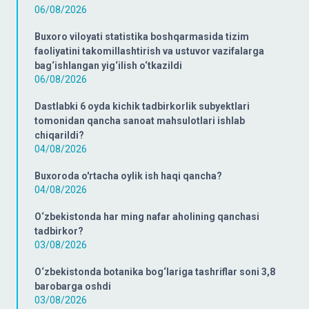
06/08/2026
Buxoro viloyati statistika boshqarmasida tizim
faoliyatini takomillashtirish va ustuvor vazifalarga
bag‘ishlangan yig‘ilish o‘tkazildi
06/08/2026
Dastlabki 6 oyda kichik tadbirkorlik subyektlari
tomonidan qancha sanoat mahsulotlari ishlab
chiqarildi?
04/08/2026
Buxoroda o'rtacha oylik ish haqi qancha?
04/08/2026
O‘zbekistonda har ming nafar aholining qanchasi
tadbirkor?
03/08/2026
O‘zbekistonda botanika bog‘lariga tashriflar soni 3,8
barobarga oshdi
03/08/2026