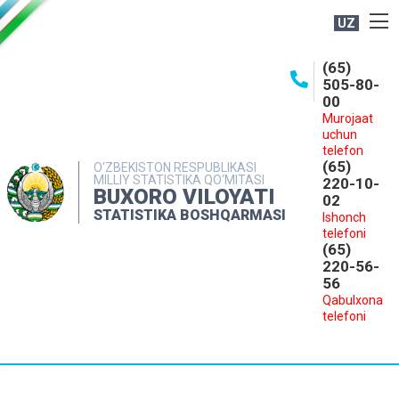
UZ
BOSHQARMA HAQIDA
(65)
505-80-
OCHIQ MA'LUMOTLAR
00
Murojaat
NASHRLAR
uchun
INTERAKTIV XIZMATLAR
telefon
(65)
O‘ZBEKISTON RESPUBLIKASI
MILLIY STATISTIKA QO‘MITASI
MATBUOT XIZMATI
220-10-
BUXORO VILOYATI
02
MUROJAATLAR
STATISTIKA BOSHQARMASI
Ishonch
telefoni
KONTAKTLAR
(65)
220-56-
56
Qabulxona
telefoni