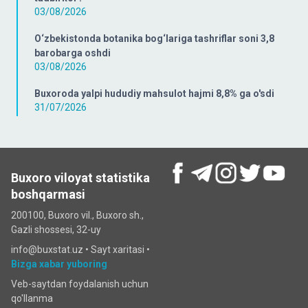
03/08/2026
O‘zbekistonda botanika bog‘lariga tashriflar soni 3,8
barobarga oshdi
03/08/2026
Buxoroda yalpi hududiy mahsulot hajmi 8,8% ga o'sdi
31/07/2026
Buxoro viloyat statistika
boshqarmasi
200100, Buxoro vil., Buxoro sh.,
Gazli shossesi, 32-uy
info@buxstat.uz •
Sayt xaritasi
•
Bizga xabar yuboring
Veb-saytdan foydalanish uchun
qo'llanma