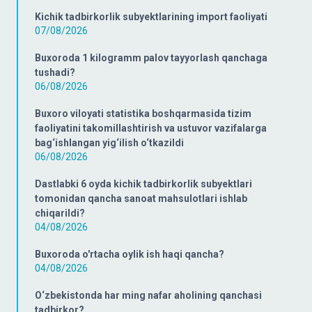
Kichik tadbirkorlik subyektlarining import faoliyati
07/08/2026
Buxoroda 1 kilogramm palov tayyorlash qanchaga
tushadi?
06/08/2026
Buxoro viloyati statistika boshqarmasida tizim
faoliyatini takomillashtirish va ustuvor vazifalarga
bag‘ishlangan yig‘ilish o‘tkazildi
06/08/2026
Dastlabki 6 oyda kichik tadbirkorlik subyektlari
tomonidan qancha sanoat mahsulotlari ishlab
chiqarildi?
04/08/2026
Buxoroda o'rtacha oylik ish haqi qancha?
04/08/2026
O‘zbekistonda har ming nafar aholining qanchasi
tadbirkor?