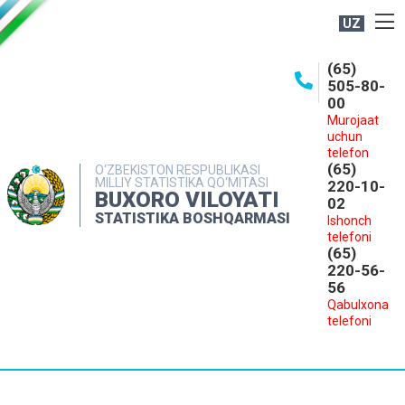
UZ
BOSHQARMA HAQIDA
(65)
505-80-
OCHIQ MA'LUMOTLAR
00
Murojaat
NASHRLAR
uchun
INTERAKTIV XIZMATLAR
telefon
(65)
O‘ZBEKISTON RESPUBLIKASI
MILLIY STATISTIKA QO‘MITASI
MATBUOT XIZMATI
220-10-
BUXORO VILOYATI
02
MUROJAATLAR
STATISTIKA BOSHQARMASI
Ishonch
telefoni
KONTAKTLAR
(65)
220-56-
56
Qabulxona
telefoni