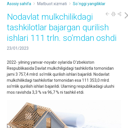
Asosiy sahifa
Matbuot xizmati
So`nggi yangiliklar
Nodavlat mulkchilikdagi
tashkilotlar bajargan qurilish
ishlari 111 trln. so’mdan oshdi
23/01/2023
2022- yilning yanvar-noyabr oylarida O‘zbekiston
Respublikasida Davlat mulkchiligidagi tashkilotla tomonidan
jami 3 757,4 mlrd. so‘mlik qurilish ishlari bajarildi. Nodavlat
mulkchilikdagi tashkilotlar tomonidan esa 111 353,0 mlrd.
so‘mlik qurilish ishlari bajarildi. Ularning respublikadagi ulushi
mos ravishda 3,3 % va 96,7 % ni tashkil etdi.