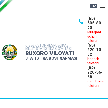
UZ
BOSHQARMA HAQIDA
(65)
505-80-
OCHIQ MA'LUMOTLAR
00
Murojaat
NASHRLAR
uchun
INTERAKTIV XIZMATLAR
telefon
(65)
O‘ZBEKISTON RESPUBLIKASI
MILLIY STATISTIKA QO‘MITASI
MATBUOT XIZMATI
220-10-
BUXORO VILOYATI
02
MUROJAATLAR
STATISTIKA BOSHQARMASI
Ishonch
telefoni
KONTAKTLAR
(65)
220-56-
56
Qabulxona
telefoni