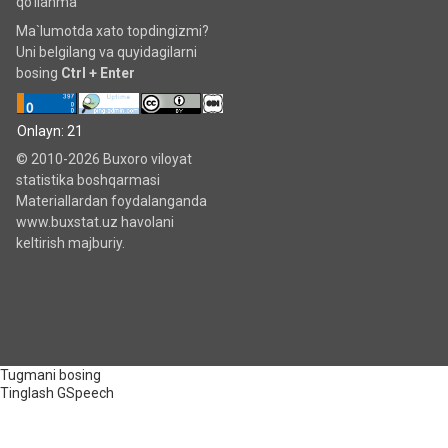
qo'llanma
Ma`lumotda xato topdingizmi?
Uni belgilang va quyidagilarni
bosing
Ctrl + Enter
Onlayn: 21
© 2010-2026 Buxoro viloyat
statistika boshqarmasi
Materiallardan foydalanganda
www.buxstat.uz havolani
keltirish majburiy.
Tugmani bosing
Tinglash
GSpeech