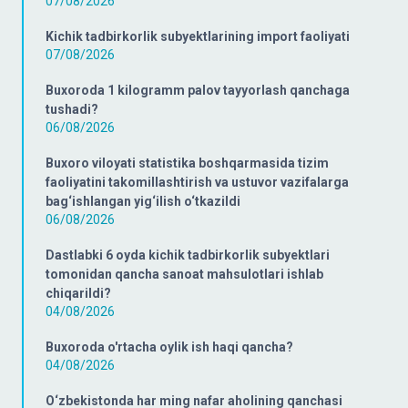
07/08/2026
Kichik tadbirkorlik subyektlarining import faoliyati
07/08/2026
Buxoroda 1 kilogramm palov tayyorlash qanchaga
tushadi?
06/08/2026
Buxoro viloyati statistika boshqarmasida tizim
faoliyatini takomillashtirish va ustuvor vazifalarga
bag‘ishlangan yig‘ilish o‘tkazildi
06/08/2026
Dastlabki 6 oyda kichik tadbirkorlik subyektlari
tomonidan qancha sanoat mahsulotlari ishlab
chiqarildi?
04/08/2026
Buxoroda o'rtacha oylik ish haqi qancha?
04/08/2026
O‘zbekistonda har ming nafar aholining qanchasi