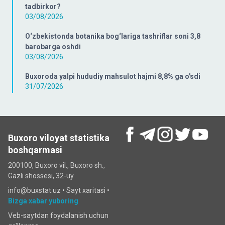
tadbirkor?
03/08/2026
O‘zbekistonda botanika bog‘lariga tashriflar soni 3,8
barobarga oshdi
03/08/2026
Buxoroda yalpi hududiy mahsulot hajmi 8,8% ga o'sdi
31/07/2026
Buxoro viloyat statistika
boshqarmasi
200100, Buxoro vil., Buxoro sh.,
Gazli shossesi, 32-uy
info@buxstat.uz •
Sayt xaritasi
•
Bizga xabar yuboring
Veb-saytdan foydalanish uchun