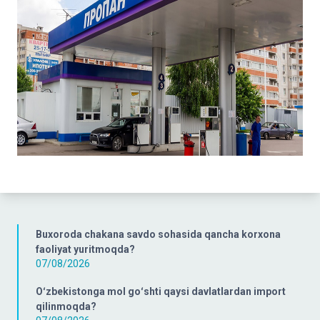
Buxoroda chakana savdo sohasida qancha korxona
faoliyat yuritmoqda?
07/08/2026
Oʻzbekistonga mol goʻshti qaysi davlatlardan import
qilinmoqda?