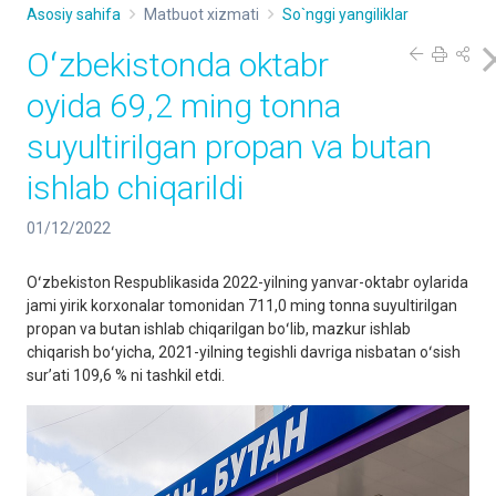
Asosiy sahifa
Matbuot xizmati
So`nggi yangiliklar
Oʻzbekistonda oktabr
oyida 69,2 ming tonna
suyultirilgan propan va butan
ishlab chiqarildi
01/12/2022
Oʻzbekiston Respublikasida 2022-yilning yanvar-oktabr oylarida
jami yirik korxonalar tomonidan 711,0 ming tonna suyultirilgan
propan va butan ishlab chiqarilgan boʻlib, mazkur ishlab
chiqarish boʻyicha, 2021-yilning tegishli davriga nisbatan oʻsish
surʼati 109,6 % ni tashkil etdi.