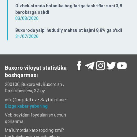
O‘zbekistonda botanika bog‘lariga tashriflar soni 3,8
barobarga oshdi
03/08/2026
Buxoroda yalpi hududiy mahsulot hajmi 8,8% ga o'sdi
31/07/2026
Buxoro viloyat statistika
boshqarmasi
200100, Buxoro vil., Buxoro sh.,
Gazli shossesi, 32-uy
info@buxstat.uz •
Sayt xaritasi
•
Bizga xabar yuboring
Veb-saytdan foydalanish uchun
qo'llanma
Ma`lumotda xato topdingizmi?
Uni belgilang va quyidagilarni