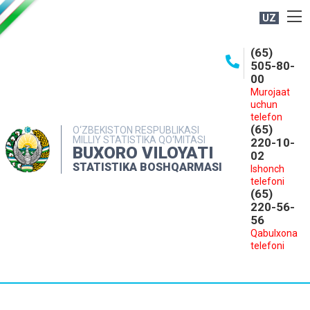
UZ
BOSHQARMA HAQIDA
(65)
505-80-
OCHIQ MA'LUMOTLAR
00
Murojaat
NASHRLAR
uchun
INTERAKTIV XIZMATLAR
telefon
(65)
O‘ZBEKISTON RESPUBLIKASI
MILLIY STATISTIKA QO‘MITASI
MATBUOT XIZMATI
220-10-
BUXORO VILOYATI
02
MUROJAATLAR
STATISTIKA BOSHQARMASI
Ishonch
telefoni
KONTAKTLAR
(65)
220-56-
56
Qabulxona
telefoni