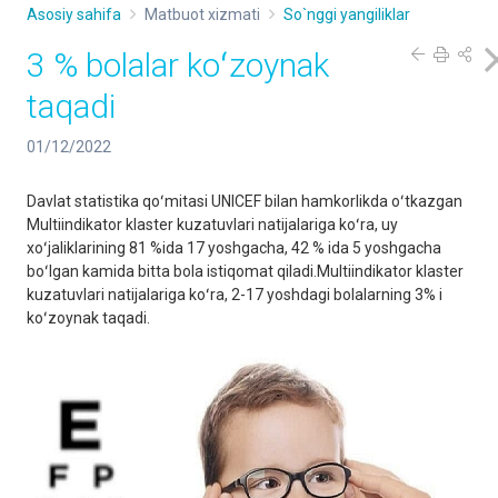
Asosiy sahifa
Matbuot xizmati
So`nggi yangiliklar
3 % bolalar koʻzoynak
taqadi
01/12/2022
Davlat statistika qoʻmitasi UNICEF bilan hamkorlikda oʻtkazgan
Multiindikator klaster kuzatuvlari natijalariga koʻra, uy
xoʻjaliklarining 81 %ida 17 yoshgacha, 42 % ida 5 yoshgacha
boʻlgan kamida bitta bola istiqomat qiladi.Multiindikator klaster
kuzatuvlari natijalariga koʻra, 2-17 yoshdagi bolalarning 3% i
koʻzoynak taqadi.