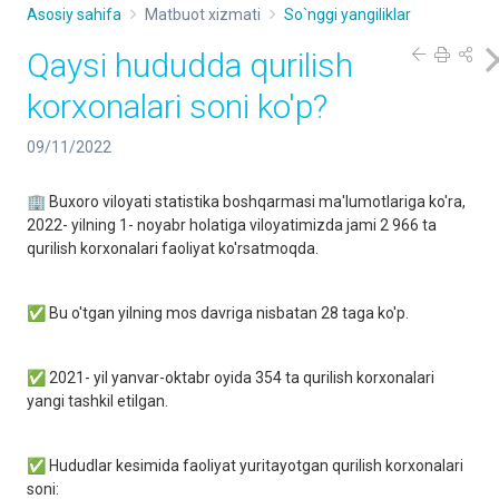
Asosiy sahifa
Matbuot xizmati
So`nggi yangiliklar
Qaysi hududda qurilish
korxonalari soni ko'p?
09/11/2022
🏢 Buxoro viloyati statistika boshqarmasi ma'lumotlariga ko'ra,
2022- yilning 1- noyabr holatiga viloyatimizda jami 2 966 ta
qurilish korxonalari faoliyat ko'rsatmoqda.
✅ Bu o'tgan yilning mos davriga nisbatan 28 taga ko'p.
✅ 2021- yil yanvar-oktabr oyida 354 ta qurilish korxonalari
yangi tashkil etilgan.
✅ Hududlar kesimida faoliyat yuritayotgan qurilish korxonalari
soni: