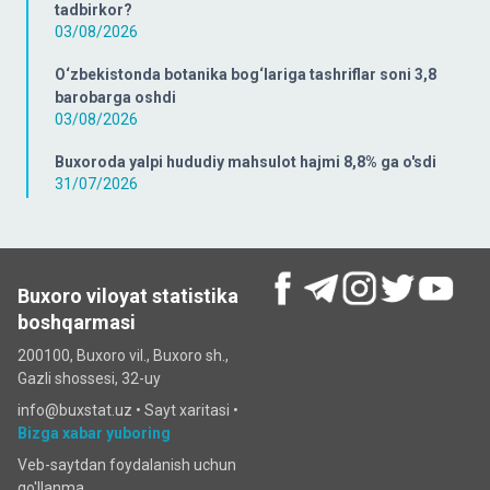
tadbirkor?
03/08/2026
O‘zbekistonda botanika bog‘lariga tashriflar soni 3,8
barobarga oshdi
03/08/2026
Buxoroda yalpi hududiy mahsulot hajmi 8,8% ga o'sdi
31/07/2026
Buxoro viloyat statistika
boshqarmasi
200100, Buxoro vil., Buxoro sh.,
Gazli shossesi, 32-uy
info@buxstat.uz •
Sayt xaritasi
•
Bizga xabar yuboring
Veb-saytdan foydalanish uchun
qo'llanma