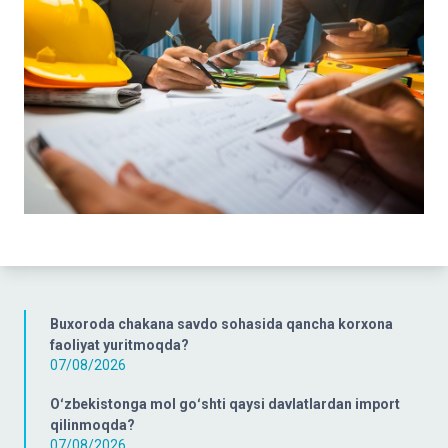
Buxoroda chakana savdo sohasida qancha korxona
faoliyat yuritmoqda?
07/08/2026
Oʻzbekistonga mol goʻshti qaysi davlatlardan import
qilinmoqda?
07/08/2026