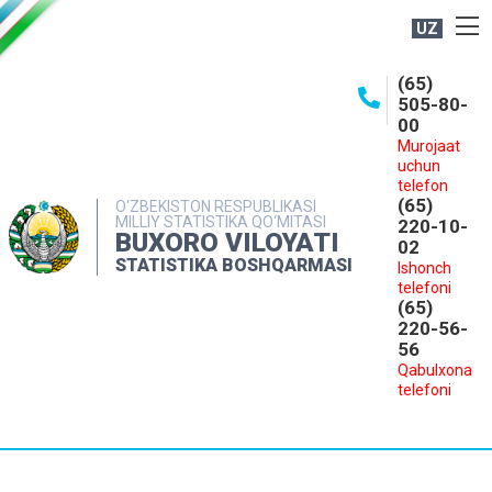
UZ
BOSHQARMA HAQIDA
(65)
505-80-
OCHIQ MA'LUMOTLAR
00
Murojaat
NASHRLAR
uchun
INTERAKTIV XIZMATLAR
telefon
(65)
O‘ZBEKISTON RESPUBLIKASI
MILLIY STATISTIKA QO‘MITASI
MATBUOT XIZMATI
220-10-
BUXORO VILOYATI
02
MUROJAATLAR
STATISTIKA BOSHQARMASI
Ishonch
telefoni
KONTAKTLAR
(65)
220-56-
56
Qabulxona
telefoni