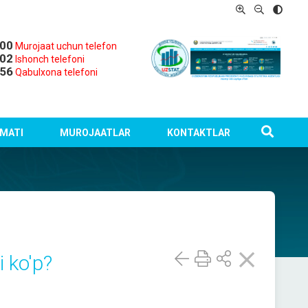
-00
Murojaat uchun telefon
-02
Ishonch telefoni
-56
Qabulxona telefoni
MATI
MUROJAATLAR
KONTAKTLAR
 ko'p?