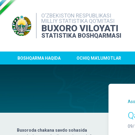
O‘ZBEKISTON RESPUBLIKASI
MILLIY STATISTIKA QO‘MITASI
BUXORO VILOYATI
STATISTIKA BOSHQARMASI
BOSHQARMA HAQIDA
OCHIQ MA'LUMOTLAR
Aso
Q
09/
Buxoroda chakana savdo sohasida