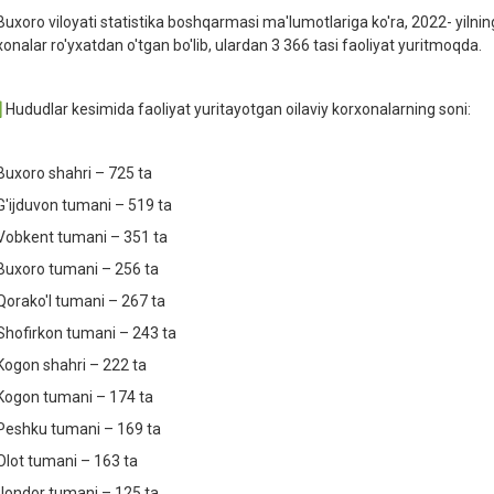
Buxoro viloyati statistika boshqarmasi ma'lumotlariga ko'ra, 2022- yilning
xonalar ro'yxatdan o'tgan bo'lib, ulardan 3 366 tasi faoliyat yuritmoqda.
ududlar kesimida faoliyat yuritayotgan oilaviy korxonalarning soni:
Buxoro shahri – 725 ta
G'ijduvon tumani – 519 ta
Vobkent tumani – 351 ta
Buxoro tumani – 256 ta
Qorako'l tumani – 267 ta
Shofirkon tumani – 243 ta
Kogon shahri – 222 ta
Kogon tumani – 174 ta
Peshku tumani – 169 ta
Olot tumani – 163 ta
Jondor tumani – 125 ta