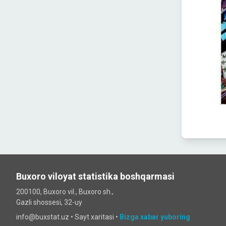
Buxoro viloyat statistika boshqarmasi
200100, Buxoro vil., Buxoro sh.,
Gazli shossesi, 32-uy
info@buxstat.uz •
Sayt xaritasi
•
Bizga xabar yuboring