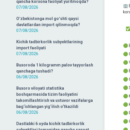
qancha korxona faoliyat yuritmoqda?
🏢 
07/08/2026
kor
Oʻzbekistonga mol goʻshti qaysi
davlatlardan import qilinmoqda?
✅ H
07/08/2026
Kichik tadbirkorlik subyektlarining
🟢 
import faoliyati
07/08/2026
🟢 
🟢 
Buxoroda 1 kilogramm palov tayyorlash
🟢 
qanchaga tushadi?
06/08/2026
🟢 
🟢 
Buxoro viloyati statistika
boshqarmasida tizim faoliyatini
🟢 
takomillashtirish va ustuvor vazifalarga
🟢 
bag‘ishlangan yig‘ilish o‘tkazildi
06/08/2026
🟢 
🟢 
Dastlabki 6 oyda kichik tadbirkorlik
subyektlari tomonidan qancha sanoat
🟢 