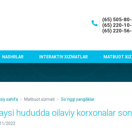
(65) 505-80
(65) 220-10
(65) 220-56
NASHRLAR
INTERAKTIV XIZMATLAR
MATBUOT XIZ
siy sahifa
Matbuot xizmati
So`nggi yangiliklar
aysi hududda oilaviy korxonalar soni
11/2022