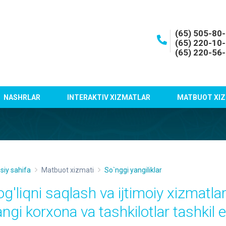
(65) 505-80
(65) 220-10
(65) 220-56
NASHRLAR
INTERAKTIV XIZMATLAR
MATBUOT XIZ
siy sahifa
Matbuot xizmati
So`nggi yangiliklar
og'liqni saqlash va ijtimoiy xizmatl
ngi korxona va tashkilotlar tashkil et