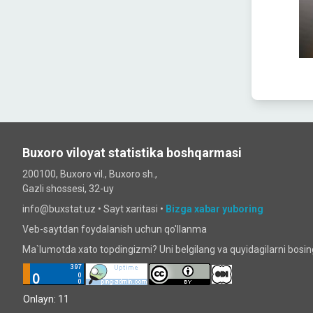
Buxoro viloyat statistika boshqarmasi
200100, Buxoro vil., Buxoro sh.,
Gazli shossesi, 32-uy
info@buxstat.uz •
Sayt xaritasi
•
Bizga xabar yuboring
Veb-saytdan foydalanish uchun qo'llanma
Ma`lumotda xato topdingizmi? Uni belgilang va quyidagilarni bosi
Onlayn: 11