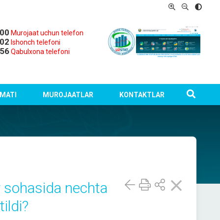
-00
Murojaat uchun telefon
-02
Ishonch telefoni
-56
Qabulxona telefoni
MATI
MUROJAATLAR
KONTAKTLAR
ar sohasida nechta
ildi?