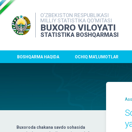
O‘ZBEKISTON RESPUBLIKASI
MILLIY STATISTIKA QO‘MITASI
BUXORO VILOYATI
STATISTIKA BOSHQARMASI
BOSHQARMA HAQIDA
OCHIQ MA'LUMOTLAR
Aso
S
ya
Buxoroda chakana savdo sohasida