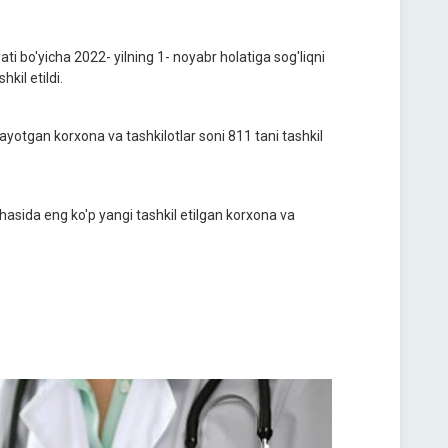
ti bo'yicha 2022- yilning 1- noyabr holatiga sog'liqni
kil etildi.
ayotgan korxona va tashkilotlar soni 811 tani tashkil
ohasida eng ko'p yangi tashkil etilgan korxona va