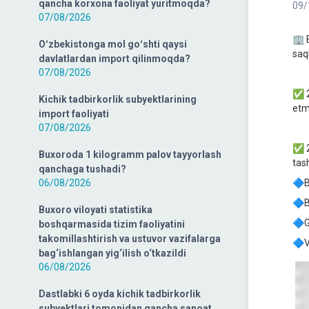
qancha korxona faoliyat yuritmoqda?
09/
07/08/2026
🏢 
Oʻzbekistonga mol goʻshti qaysi
saql
davlatlardan import qilinmoqda?
07/08/2026
✅ 2
Kichik tadbirkorlik subyektlarining
etm
import faoliyati
07/08/2026
✅ 2
Buxoroda 1 kilogramm palov tayyorlash
tas
qanchaga tushadi?
06/08/2026
🔷B
🔷B
Buxoro viloyati statistika
🔷G
boshqarmasida tizim faoliyatini
takomillashtirish va ustuvor vazifalarga
🔷V
bag‘ishlangan yig‘ilish o‘tkazildi
06/08/2026
Dastlabki 6 oyda kichik tadbirkorlik
subyektlari tomonidan qancha sanoat