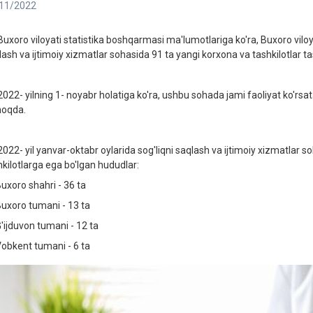
11/2022
Buxoro viloyati statistika boshqarmasi ma'lumotlariga ko'ra, Buxoro viloya
ash va ijtimoiy xizmatlar sohasida 91 ta yangi korxona va tashkilotlar tash
022- yilning 1- noyabr holatiga ko'ra, ushbu sohada jami faoliyat ko'rsat
oqda.
022- yil yanvar-oktabr oylarida sog'liqni saqlash va ijtimoiy xizmatlar s
hkilotlarga ega bo'lgan hududlar:
uxoro shahri - 36 ta
uxoro tumani - 13 ta
'ijduvon tumani - 12 ta
obkent tumani - 6 ta