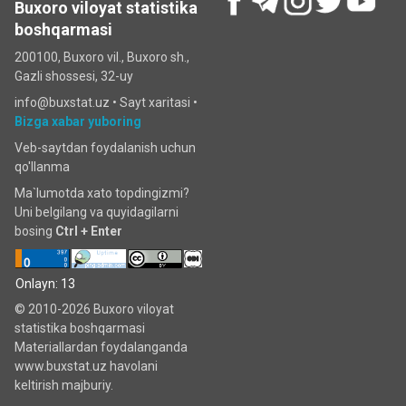
Buxoro viloyat statistika
boshqarmasi
200100, Buxoro vil., Buxoro sh.,
Gazli shossesi, 32-uy
info@buxstat.uz •
Sayt xaritasi
•
Bizga xabar yuboring
Veb-saytdan foydalanish uchun
qo'llanma
Ma`lumotda xato topdingizmi?
Uni belgilang va quyidagilarni
bosing
Ctrl + Enter
Onlayn: 13
© 2010-2026 Buxoro viloyat
statistika boshqarmasi
Materiallardan foydalanganda
www.buxstat.uz havolani
keltirish majburiy.