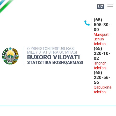
UZ
BOSHQARMA HAQIDA
(65)
505-80-
OCHIQ MA'LUMOTLAR
00
Murojaat
NASHRLAR
uchun
INTERAKTIV XIZMATLAR
telefon
(65)
O‘ZBEKISTON RESPUBLIKASI
MILLIY STATISTIKA QO‘MITASI
MATBUOT XIZMATI
220-10-
BUXORO VILOYATI
02
MUROJAATLAR
STATISTIKA BOSHQARMASI
Ishonch
telefoni
KONTAKTLAR
(65)
220-56-
56
Qabulxona
telefoni