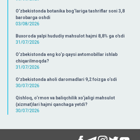
O‘zbekistonda botanika bog‘lariga tashriflar soni 3,8
barobarga oshdi
03/08/2026
Buxoroda yalpi hududiy mahsulot hajmi 8,8% ga o'sdi
31/07/2026
O‘zbekistonda eng ko‘p qaysi avtomobillar ishlab
chiqarilmoqda?
31/07/2026
Oʻzbekistonda aholi daromadlari 9,2 foizga o‘sdi
30/07/2026
Qishloq, o‘rmon va baliqchilik xo‘jaligi mahsulot
(xizmat)lari hajmi qanchaga yetdi?
30/07/2026