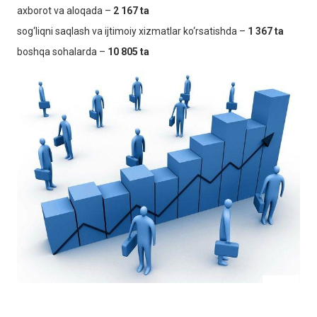
axborot va aloqada –
2 167 ta
sog‘liqni saqlash va ijtimoiy xizmatlar ko‘rsatishda –
1 367 ta
boshqa sohalarda –
10 805
ta