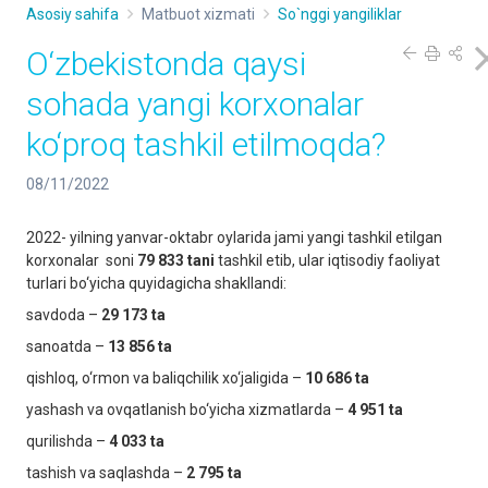
Asosiy sahifa
Matbuot xizmati
So`nggi yangiliklar
O‘zbekistonda qaysi
sohada yangi korxonalar
ko‘proq tashkil etilmoqda?
08/11/2022
2022- yilning yanvar-oktabr oylarida jami yangi tashkil etilgan
korxonalar soni
79 833
tani
tashkil etib, ular iqtisodiy faoliyat
turlari bo‘yicha quyidagicha shakllandi:
savdoda –
29 173
ta
sanoatda –
13 856
ta
qishloq, o‘rmon va baliqchilik xo‘jaligida –
10 686 ta
yashash va ovqatlanish bo‘yicha xizmatlarda –
4
951
ta
qurilishda –
4 033
ta
tashish va saqlashda –
2 795
ta