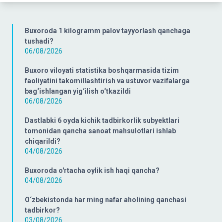
Buxoroda 1 kilogramm palov tayyorlash qanchaga
tushadi?
06/08/2026
Buxoro viloyati statistika boshqarmasida tizim
faoliyatini takomillashtirish va ustuvor vazifalarga
bag‘ishlangan yig‘ilish o‘tkazildi
06/08/2026
Dastlabki 6 oyda kichik tadbirkorlik subyektlari
tomonidan qancha sanoat mahsulotlari ishlab
chiqarildi?
04/08/2026
Buxoroda o'rtacha oylik ish haqi qancha?
04/08/2026
O‘zbekistonda har ming nafar aholining qanchasi
tadbirkor?
03/08/2026