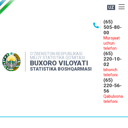
UZ
BOSHQARMA HAQIDA
(65)
505-80-
OCHIQ MA'LUMOTLAR
00
Murojaat
NASHRLAR
uchun
INTERAKTIV XIZMATLAR
telefon
(65)
O‘ZBEKISTON RESPUBLIKASI
MILLIY STATISTIKA QO‘MITASI
MATBUOT XIZMATI
220-10-
BUXORO VILOYATI
02
MUROJAATLAR
STATISTIKA BOSHQARMASI
Ishonch
telefoni
KONTAKTLAR
(65)
220-56-
56
Qabulxona
telefoni