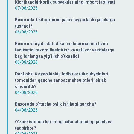
Kichik tadbirkorlik subyektlarining import faoliyati
07/08/2026
Buxoroda 1 kilogramm palov tayyorlash qanchaga
tushadi?
06/08/2026
Buxoro viloyati statistika boshqarmasida tizim
faoliyatini takomillashtirish va ustuvor vazifalarga
bag‘ishlangan yig‘ilish o‘tkazildi
06/08/2026
Dastlabki 6 oyda kichik tadbirkorlik subyektlari
tomonidan qancha sanoat mahsulotlari ishlab
chiqarildi?
04/08/2026
Buxoroda o'rtacha oylik ish haqi qancha?
04/08/2026
O‘zbekistonda har ming nafar aholining qanchasi
tadbirkor?
03/08/2026