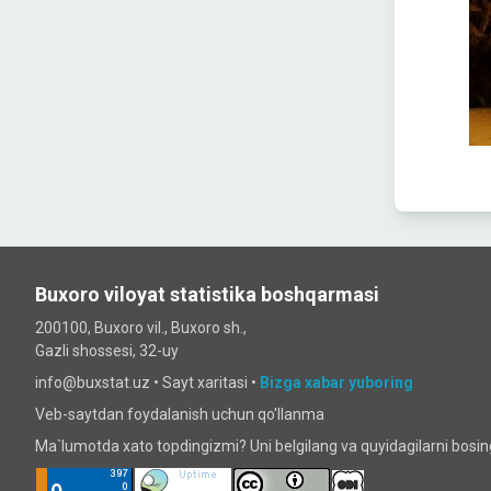
Buxoro viloyat statistika boshqarmasi
200100, Buxoro vil., Buxoro sh.,
Gazli shossesi, 32-uy
info@buxstat.uz •
Sayt xaritasi
•
Bizga xabar yuboring
Veb-saytdan foydalanish uchun qo'llanma
Ma`lumotda xato topdingizmi? Uni belgilang va quyidagilarni bosi