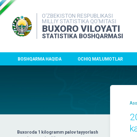
O‘ZBEKISTON RESPUBLIKASI
MILLIY STATISTIKA QO‘MITASI
BUXORO VILOYATI
STATISTIKA BOSHQARMASI
BOSHQARMA HAQIDA
OCHIQ MA'LUMOTLAR
Aso
2
k
Buxoroda 1 kilogramm palov tayyorlash