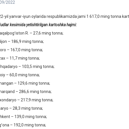
09/2022
2-yil yanvar-iyun oylarida respublikamizda jami 1 617,0 ming tonna kart
udlar
kesimida yetishtirilgan kartoshka hajmi:
aqalpogʻiston R. – 27,6 ming tonna;
ijon – 186,9 ming tonna;
oro – 167,0 ming tonna;
zax – 11,7 ming tonna;
hqadaryo – 103,5 ming tonna;
oiy – 60,0 ming tonna;
angan – 129,6 ming tonna;
arqand – 286,6 ming tonna;
xondaryo – 217,9 ming tonna;
daryo – 28,3 ming tonna;
hkent – 139,0 ming tonna;
gʻona – 192,0 ming tonna;