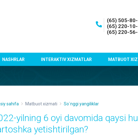
(65) 505-80
(65) 220-10
(65) 220-56
NASHRLAR
INTERAKTIV XIZMATLAR
MATBUOT XIZ
siy sahifa
Matbuot xizmati
So`nggi yangiliklar
022-yilning 6 oyi davomida qaysi h
artoshka yetishtirilgan?