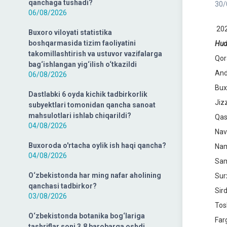
qanchaga tushadi?
30/
06/08/2026
202
Buxoro viloyati statistika
boshqarmasida tizim faoliyatini
Hud
takomillashtirish va ustuvor vazifalarga
Qor
bag‘ishlangan yig‘ilish o‘tkazildi
And
06/08/2026
Bux
Dastlabki 6 oyda kichik tadbirkorlik
Jiz
subyektlari tomonidan qancha sanoat
mahsulotlari ishlab chiqarildi?
Qas
04/08/2026
Nav
Buxoroda o'rtacha oylik ish haqi qancha?
Nam
04/08/2026
Sam
O‘zbekistonda har ming nafar aholining
Sur
qanchasi tadbirkor?
Sir
03/08/2026
Tos
O‘zbekistonda botanika bog‘lariga
Far
tashriflar soni 3,8 barobarga oshdi