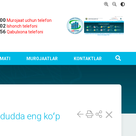
-00
Murojaat uchun telefon
-02
Ishonch telefoni
-56
Qabulxona telefoni
MATI
MUROJAATLAR
KONTAKTLAR
ududda eng koʻp