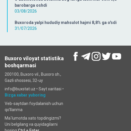
barobarga oshdi
03/08/2026
Buxoroda yalpi hududiy mahsulot hajmi 8,8% ga o'sdi
31/07/2026
Buxoro viloyat statistika
boshqarmasi
200100, Buxoro vil., Buxoro sh.,
Gazli shossesi, 32-uy
info@buxstat.uz •
Sayt xaritasi
•
Bizga xabar yuboring
Veb-saytdan foydalanish uchun
qo'llanma
Ma`lumotda xato topdingizmi?
Uni belgilang va quyidagilarni
bosing
Ctrl + Enter