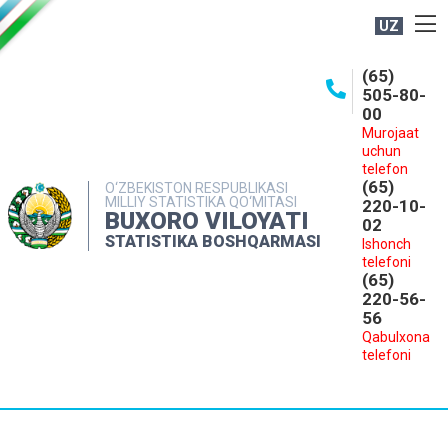
UZ
BOSHQARMA HAQIDA
(65)
505-80-
OCHIQ MA'LUMOTLAR
00
Murojaat
NASHRLAR
uchun
INTERAKTIV XIZMATLAR
telefon
(65)
O‘ZBEKISTON RESPUBLIKASI
MILLIY STATISTIKA QO‘MITASI
MATBUOT XIZMATI
220-10-
BUXORO VILOYATI
02
MUROJAATLAR
STATISTIKA BOSHQARMASI
Ishonch
telefoni
KONTAKTLAR
(65)
220-56-
56
Qabulxona
telefoni