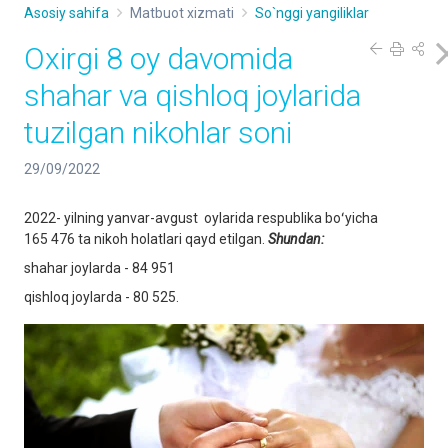
Asosiy sahifa
Matbuot xizmati
So`nggi yangiliklar
Oxirgi 8 oy davomida
shahar va qishloq joylarida
tuzilgan nikohlar soni
29/09/2022
2022- yilning yanvar-avgust oylarida respublika boʻyicha
165 476 ta nikoh holatlari qayd etilgan.
Shundan:
shahar joylarda - 84 951
qishloq joylarda - 80 525.