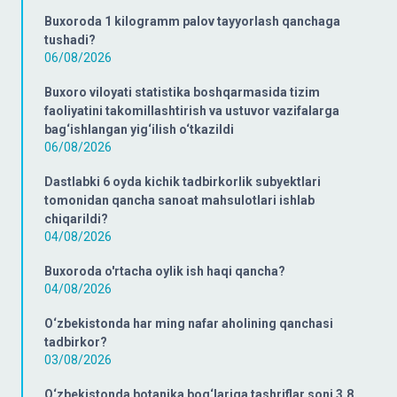
Buxoroda 1 kilogramm palov tayyorlash qanchaga
tushadi?
06/08/2026
Buxoro viloyati statistika boshqarmasida tizim
faoliyatini takomillashtirish va ustuvor vazifalarga
bag‘ishlangan yig‘ilish o‘tkazildi
06/08/2026
Dastlabki 6 oyda kichik tadbirkorlik subyektlari
tomonidan qancha sanoat mahsulotlari ishlab
chiqarildi?
04/08/2026
Buxoroda o'rtacha oylik ish haqi qancha?
04/08/2026
O‘zbekistonda har ming nafar aholining qanchasi
tadbirkor?
03/08/2026
O‘zbekistonda botanika bog‘lariga tashriflar soni 3,8