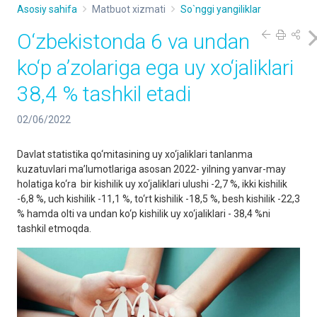
Asosiy sahifa
Matbuot xizmati
So`nggi yangiliklar
O‘zbekistonda 6 va undan
ko‘p a’zolariga ega uy xo‘jaliklari
38,4 % tashkil etadi
02/06/2022
Davlat statistika qo‘mitasining uy xo‘jaliklari tanlanma
kuzatuvlari ma’lumotlariga asosan 2022- yilning yanvar-may
holatiga ko‘ra bir kishilik uy xo‘jaliklari ulushi -2,7 %, ikki kishilik
-6,8 %, uch kishilik -11,1 %, to‘rt kishilik -18,5 %, besh kishilik -22,3
% hamda olti va undan ko‘p kishilik uy xo‘jaliklari - 38,4 %ni
tashkil etmoqda.