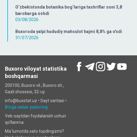
O‘zbekistonda botanika bog‘lariga tashriflar soni 3,8
barobarga oshdi
03/08/2026
Buxoroda yalpi hududiy mahsulot hajmi 8,8% ga o'sdi
31/07/2026
Buxoro viloyat statistika
boshqarmasi
200100, Buxoro vil., Buxoro sh.,
Gazli shossesi, 32-uy
info@buxstat.uz •
Sayt xaritasi
•
Bizga xabar yuboring
Veb-saytdan foydalanish uchun
qo'llanma
Ma`lumotda xato topdingizmi?