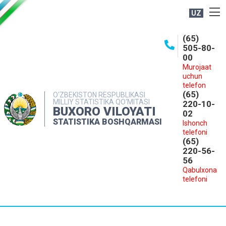
UZ
BOSHQARMA HAQIDA
(65)
505-80-
OCHIQ MA'LUMOTLAR
00
Murojaat
NASHRLAR
uchun
INTERAKTIV XIZMATLAR
telefon
(65)
O‘ZBEKISTON RESPUBLIKASI
MILLIY STATISTIKA QO‘MITASI
MATBUOT XIZMATI
220-10-
BUXORO VILOYATI
02
MUROJAATLAR
STATISTIKA BOSHQARMASI
Ishonch
telefoni
KONTAKTLAR
(65)
220-56-
56
Qabulxona
telefoni