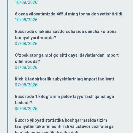
10/08/2026
6 oyda viloyatimizda 465,4 ming tonna don yetishtirildi
10/08/2026
Buxoroda chakana savdo sohasida qancha korxona
faoliyat yuritmoqda?
07/08/2026
Oʻzbekistonga mol goʻshti qaysi davlatlardan import
qilinmoqda?
07/08/2026
Kichik tadbirkorlik subyektlarining import faoliyati
07/08/2026
Buxoroda 1 kilogramm palov tayyorlash qanchaga
tushadi?
06/08/2026
Buxoro viloyati statistika boshqarmasida tizim
faoliyatini takomillashtirish va ustuvor vazifalarga
bag‘ishlangan yig‘ilish o‘tkazildi