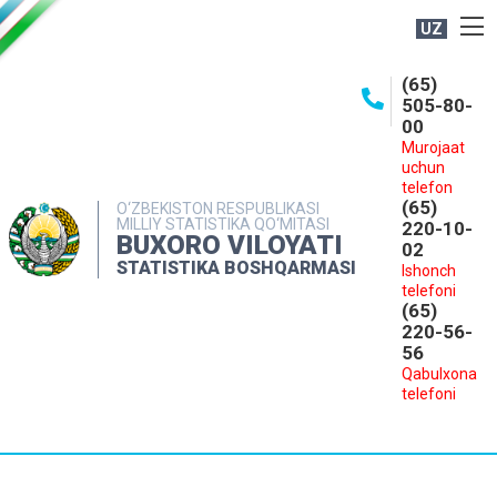
UZ
BOSHQARMA HAQIDA
(65)
505-80-
OCHIQ MA'LUMOTLAR
00
Murojaat
NASHRLAR
uchun
INTERAKTIV XIZMATLAR
telefon
(65)
O‘ZBEKISTON RESPUBLIKASI
MILLIY STATISTIKA QO‘MITASI
MATBUOT XIZMATI
220-10-
BUXORO VILOYATI
02
MUROJAATLAR
STATISTIKA BOSHQARMASI
Ishonch
telefoni
KONTAKTLAR
(65)
220-56-
56
Qabulxona
telefoni