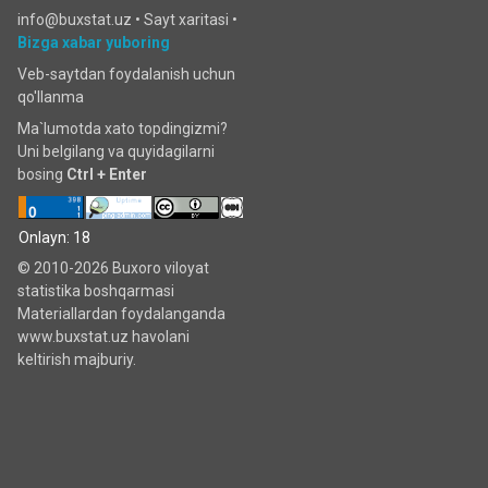
info@buxstat.uz •
Sayt xaritasi
•
Bizga xabar yuboring
Veb-saytdan foydalanish uchun
qo'llanma
Ma`lumotda xato topdingizmi?
Uni belgilang va quyidagilarni
bosing
Ctrl + Enter
Onlayn: 18
© 2010-2026 Buxoro viloyat
statistika boshqarmasi
Materiallardan foydalanganda
www.buxstat.uz havolani
keltirish majburiy.