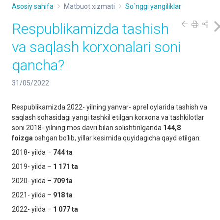
Asosiy sahifa
Matbuot xizmati
So`nggi yangiliklar
Respublikamizda tashish
va saqlash korxonalari soni
qancha?
31/05/2022
Respublikamizda 2022- yilning yanvar- aprel oylarida tashish va
saqlash sohasidagi yangi tashkil etilgan korxona va tashkilotlar
soni 2018- yilning mos davri bilan solishtirilganda
144,8
foizga
oshgan bo‘lib, yillar kesimida quyidagicha qayd etilgan:
2018- yilda –
744 ta
2019- yilda –
1 171 ta
2020- yilda –
709 ta
2021- yilda –
918 ta
2022- yilda –
1 077 ta