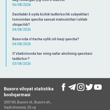
06/08/2026
Dastlabki 6 oyda kichik tadbirkorlik subyektlari
tomonidan qancha sanoat mahsulotlari ishlab
chiqarildi?
04/08/2026
Buxoroda o'rtacha oylik ish haqi qancha?
04/08/2026
O‘zbekistonda har ming nafar aholining qanchasi
tadbirkor?
03/08/2026
Buxoro viloyat statistika
boshqarmasi
200100, Buxoro vil., Buxoro sh.,
Gazli shossesi, 32-uy