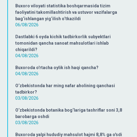
Buxoro viloyati statistika boshqarmasida tizim
faoliyatini takomillashtirish va ustuvor vazifalarga
bag‘ishlangan yig‘ilish o‘tkazildi
06/08/2026
Dastlabki 6 oyda kichik tadbirkorlik subyektlari
tomonidan qancha sanoat mahsulotlari ishlab
chiqarildi?
04/08/2026
Buxoroda o'rtacha oylik ish haqi qancha?
04/08/2026
O‘zbekistonda har ming nafar aholining qanchasi
tadbirkor?
03/08/2026
O‘zbekistonda botanika bog‘lariga tashriflar soni 3,8
barobarga oshdi
03/08/2026
Buxoroda yalpi hududiy mahsulot hajmi 8,8% ga o'sdi