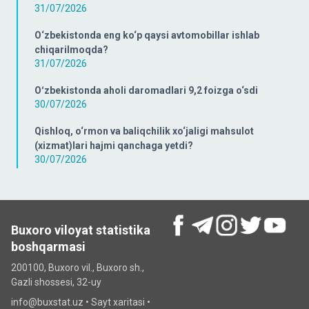
31/07/2026
O‘zbekistonda eng ko‘p qaysi avtomobillar ishlab
chiqarilmoqda?
31/07/2026
Oʻzbekistonda aholi daromadlari 9,2 foizga o‘sdi
30/07/2026
Qishloq, o‘rmon va baliqchilik xo‘jaligi mahsulot
(xizmat)lari hajmi qanchaga yetdi?
30/07/2026
Buxoro viloyat statistika
boshqarmasi
200100, Buxoro vil., Buxoro sh.,
Gazli shossesi, 32-uy
info@buxstat.uz •
Sayt xaritasi
•