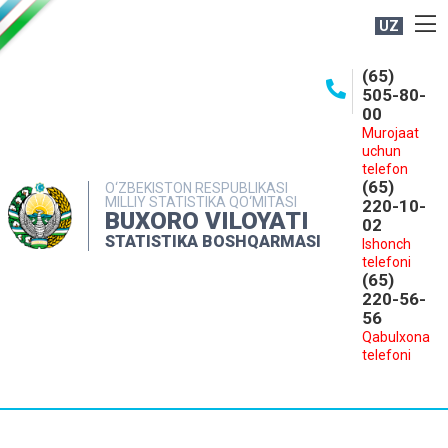
UZ
BOSHQARMA HAQIDA
(65)
505-80-
OCHIQ MA'LUMOTLAR
00
Murojaat
NASHRLAR
uchun
INTERAKTIV XIZMATLAR
telefon
(65)
O‘ZBEKISTON RESPUBLIKASI
MILLIY STATISTIKA QO‘MITASI
MATBUOT XIZMATI
220-10-
BUXORO VILOYATI
02
MUROJAATLAR
STATISTIKA BOSHQARMASI
Ishonch
telefoni
KONTAKTLAR
(65)
220-56-
56
Qabulxona
telefoni