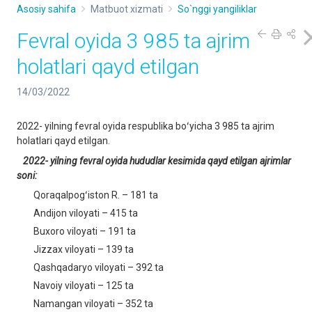
Asosiy sahifa
Matbuot xizmati
So`nggi yangiliklar
Fevral oyida 3 985 ta ajrim
holatlari qayd etilgan
14/03/2022
2022- yilning fevral oyida respublika boʻyicha 3 985 ta ajrim
holatlari qayd etilgan.
2022-
yilning fevral oyida hududlar kesimida qayd etilgan ajrimlar
soni:
Qoraqalpogʻiston R. – 181 ta
Andijon viloyati – 415 ta
Buxoro viloyati – 191 ta
Jizzax viloyati – 139 ta
Qashqadaryo viloyati – 392 ta
Navoiy viloyati – 125 ta
Namangan viloyati – 352 ta