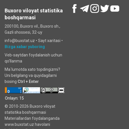
Buxoro viloyat statistika
boshqarmasi
200100, Buxoro vil., Buxoro sh.,
Gazli shossesi, 32-uy
info@buxstat.uz •
Sayt xaritasi
•
Bizga xabar yuboring
Veb-saytdan foydalanish uchun
qo'llanma
Ma`lumotda xato topdingizmi?
Uni belgilang va quyidagilarni
bosing
Ctrl + Enter
Onlayn: 15
© 2010-2026 Buxoro viloyat
statistika boshqarmasi
Materiallardan foydalanganda
www.buxstat.uz havolani