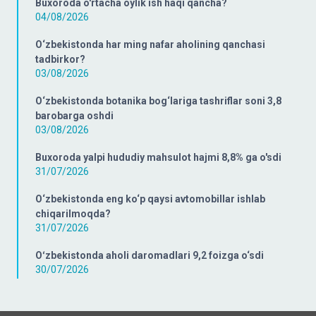
Buxoroda o'rtacha oylik ish haqi qancha?
04/08/2026
O‘zbekistonda har ming nafar aholining qanchasi
tadbirkor?
03/08/2026
O‘zbekistonda botanika bog‘lariga tashriflar soni 3,8
barobarga oshdi
03/08/2026
Buxoroda yalpi hududiy mahsulot hajmi 8,8% ga o'sdi
31/07/2026
O‘zbekistonda eng ko‘p qaysi avtomobillar ishlab
chiqarilmoqda?
31/07/2026
Oʻzbekistonda aholi daromadlari 9,2 foizga o‘sdi
30/07/2026