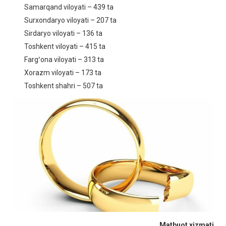
Samarqand viloyati – 439 ta
Surxondaryo viloyati – 207 ta
Sirdaryo viloyati – 136 ta
Toshkent viloyati – 415 ta
Fargʻona viloyati – 313 ta
Xorazm viloyati – 173 ta
Toshkent shahri – 507 ta
Matbuot xizmati