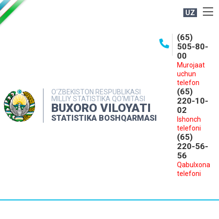
UZ
BOSHQARMA HAQIDA
(65)
505-80-
OCHIQ MA'LUMOTLAR
00
Murojaat
NASHRLAR
uchun
INTERAKTIV XIZMATLAR
telefon
(65)
O‘ZBEKISTON RESPUBLIKASI
MILLIY STATISTIKA QO‘MITASI
MATBUOT XIZMATI
220-10-
BUXORO VILOYATI
02
MUROJAATLAR
STATISTIKA BOSHQARMASI
Ishonch
telefoni
KONTAKTLAR
(65)
220-56-
56
Qabulxona
telefoni