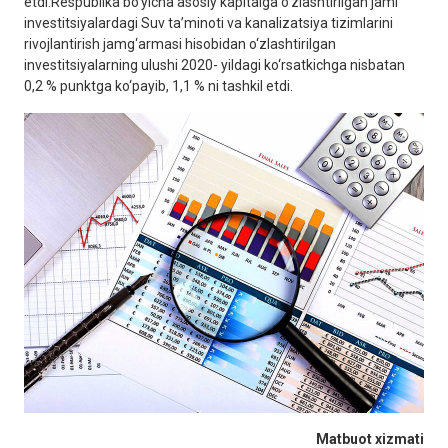
etdi.Respublika bo‘yicha asosiy kapitalga o‘zlashtirilgan jami
investitsiyalardagi Suv ta’minoti va kanalizatsiya tizimlarini
rivojlantirish jamg‘armasi hisobidan o‘zlashtirilgan
investitsiyalarning ulushi 2020- yildagi ko‘rsatkichga nisbatan
0,2 % punktga ko‘payib, 1,1 % ni tashkil etdi.
Matbuot xizmati