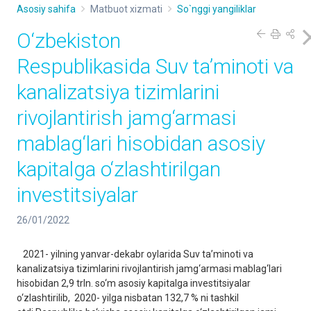
Asosiy sahifa
Matbuot xizmati
So`nggi yangiliklar
O‘zbekiston
Respublikasida Suv ta’minoti va
kanalizatsiya tizimlarini
rivojlantirish jamg‘armasi
mablag‘lari hisobidan asosiy
kapitalga o‘zlashtirilgan
investitsiyalar
26/01/2022
2021- yilning yanvar-dekabr oylarida Suv ta’minoti va
kanalizatsiya tizimlarini rivojlantirish jamg‘armasi mablag‘lari
hisobidan 2,9 trln. so‘m asosiy kapitalga investitsiyalar
o‘zlashtirilib, 2020- yilga nisbatan 132,7 % ni tashkil