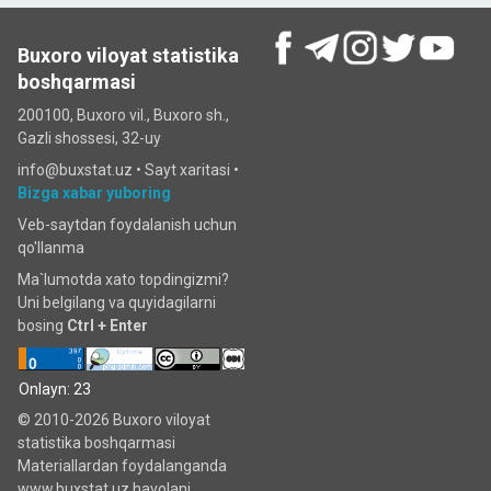
Buxoro viloyat statistika
boshqarmasi
200100, Buxoro vil., Buxoro sh.,
Gazli shossesi, 32-uy
info@buxstat.uz •
Sayt xaritasi
•
Bizga xabar yuboring
Veb-saytdan foydalanish uchun
qo'llanma
Ma`lumotda xato topdingizmi?
Uni belgilang va quyidagilarni
bosing
Ctrl + Enter
Onlayn: 23
© 2010-2026 Buxoro viloyat
statistika boshqarmasi
Materiallardan foydalanganda
www.buxstat.uz havolani