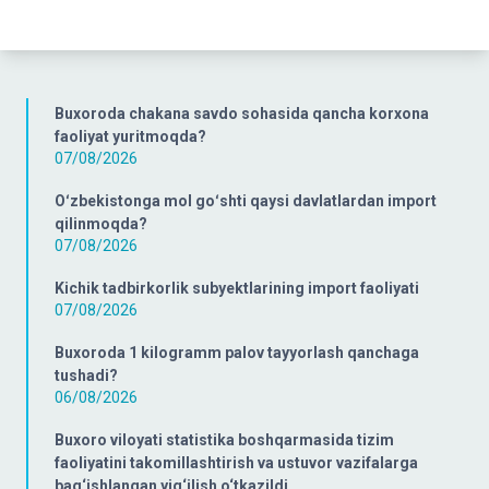
Buxoroda chakana savdo sohasida qancha korxona
faoliyat yuritmoqda?
07/08/2026
Oʻzbekistonga mol goʻshti qaysi davlatlardan import
qilinmoqda?
07/08/2026
Kichik tadbirkorlik subyektlarining import faoliyati
07/08/2026
Buxoroda 1 kilogramm palov tayyorlash qanchaga
tushadi?
06/08/2026
Buxoro viloyati statistika boshqarmasida tizim
faoliyatini takomillashtirish va ustuvor vazifalarga
bag‘ishlangan yig‘ilish o‘tkazildi