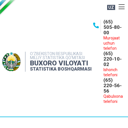
UZ
BOSHQARMA HAQIDA
(65)
505-80-
OCHIQ MA'LUMOTLAR
00
Murojaat
NASHRLAR
uchun
INTERAKTIV XIZMATLAR
telefon
(65)
O‘ZBEKISTON RESPUBLIKASI
MILLIY STATISTIKA QO‘MITASI
MATBUOT XIZMATI
220-10-
BUXORO VILOYATI
02
MUROJAATLAR
STATISTIKA BOSHQARMASI
Ishonch
telefoni
KONTAKTLAR
(65)
220-56-
56
Qabulxona
telefoni