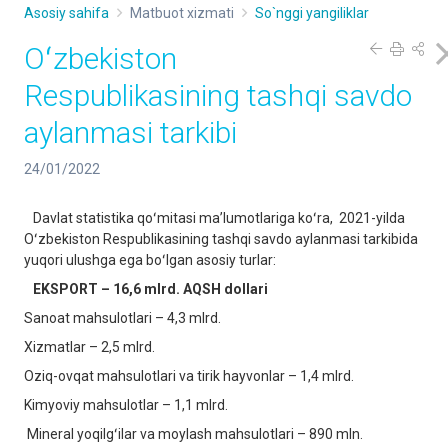
Asosiy sahifa
Matbuot xizmati
So`nggi yangiliklar
Oʻzbekiston
Respublikasining tashqi savdo
aylanmasi tarkibi
24/01/2022
Davlat statistika qoʻmitasi maʼlumotlariga koʻra, 2021-yilda
Oʻzbekiston Respublikasining tashqi savdo aylanmasi tarkibida
yuqori ulushga ega boʻlgan asosiy turlar:
EKSPORT – 16,6 mlrd. AQSH dollari
Sanoat mahsulotlari – 4,3 mlrd.
Xizmatlar – 2,5 mlrd.
Oziq-ovqat mahsulotlari va tirik hayvonlar – 1,4 mlrd.
Kimyoviy mahsulotlar – 1,1 mlrd.
Mineral yoqilgʻilar va moylash mahsulotlari – 890 mln.