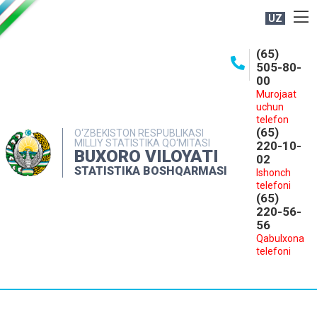
UZ
BOSHQARMA HAQIDA
(65)
505-80-
OCHIQ MA'LUMOTLAR
00
Murojaat
NASHRLAR
uchun
INTERAKTIV XIZMATLAR
telefon
(65)
O‘ZBEKISTON RESPUBLIKASI
MILLIY STATISTIKA QO‘MITASI
MATBUOT XIZMATI
220-10-
BUXORO VILOYATI
02
MUROJAATLAR
STATISTIKA BOSHQARMASI
Ishonch
telefoni
KONTAKTLAR
(65)
220-56-
56
Qabulxona
telefoni