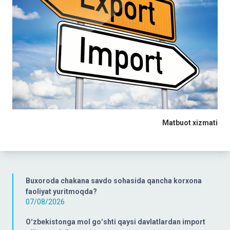
Matbuot
xizmati
Buxoroda chakana savdo sohasida qancha korxona
faoliyat yuritmoqda?
07/08/2026
Oʻzbekistonga mol goʻshti qaysi davlatlardan import