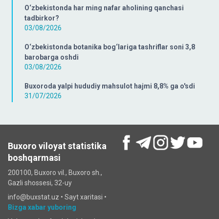
O‘zbekistonda har ming nafar aholining qanchasi
tadbirkor?
03/08/2026
O‘zbekistonda botanika bog‘lariga tashriflar soni 3,8
barobarga oshdi
03/08/2026
Buxoroda yalpi hududiy mahsulot hajmi 8,8% ga o'sdi
31/07/2026
Buxoro viloyat statistika
boshqarmasi
200100, Buxoro vil., Buxoro sh.,
Gazli shossesi, 32-uy
info@buxstat.uz •
Sayt xaritasi
•
Bizga xabar yuboring