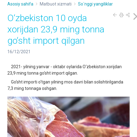
Asosiy sahifa
Matbuot xizmati
So`nggi yangiliklar
O‘zbekiston 10 oyda
xorijdan 23,9 ming tonna
go‘sht import qilgan
16/12/2021
2021- yilning yanvar - oktabr oylarida O‘zbekiston xorijdan
23,9 ming tonna go‘sht import qilgan.
Go‘sht importi o‘tgan yilning mos davri bilan solishtirilganda
7,3 ming tonnaga oshgan.