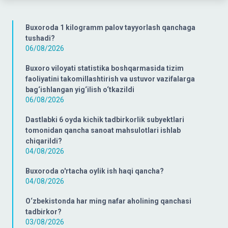
Buxoroda 1 kilogramm palov tayyorlash qanchaga
tushadi?
06/08/2026
Buxoro viloyati statistika boshqarmasida tizim
faoliyatini takomillashtirish va ustuvor vazifalarga
bag‘ishlangan yig‘ilish o‘tkazildi
06/08/2026
Dastlabki 6 oyda kichik tadbirkorlik subyektlari
tomonidan qancha sanoat mahsulotlari ishlab
chiqarildi?
04/08/2026
Buxoroda o'rtacha oylik ish haqi qancha?
04/08/2026
O‘zbekistonda har ming nafar aholining qanchasi
tadbirkor?
03/08/2026