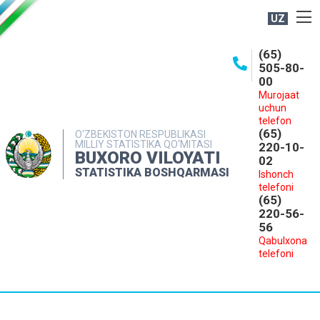
UZ
BOSHQARMA HAQIDA
(65)
505-80-
OCHIQ MA'LUMOTLAR
00
Murojaat
NASHRLAR
uchun
INTERAKTIV XIZMATLAR
telefon
(65)
O‘ZBEKISTON RESPUBLIKASI
MILLIY STATISTIKA QO‘MITASI
MATBUOT XIZMATI
220-10-
BUXORO VILOYATI
02
MUROJAATLAR
STATISTIKA BOSHQARMASI
Ishonch
telefoni
KONTAKTLAR
(65)
220-56-
56
Qabulxona
telefoni