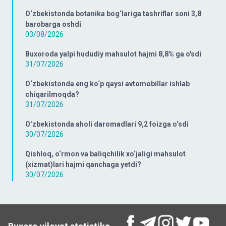
O‘zbekistonda botanika bog‘lariga tashriflar soni 3,8
barobarga oshdi
03/08/2026
Buxoroda yalpi hududiy mahsulot hajmi 8,8% ga o'sdi
31/07/2026
O‘zbekistonda eng ko‘p qaysi avtomobillar ishlab
chiqarilmoqda?
31/07/2026
Oʻzbekistonda aholi daromadlari 9,2 foizga o‘sdi
30/07/2026
Qishloq, o‘rmon va baliqchilik xo‘jaligi mahsulot
(xizmat)lari hajmi qanchaga yetdi?
30/07/2026