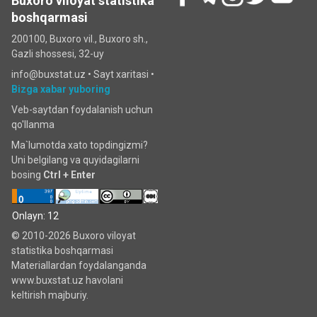
Buxoro viloyat statistika
boshqarmasi
200100, Buxoro vil., Buxoro sh.,
Gazli shossesi, 32-uy
info@buxstat.uz •
Sayt xaritasi
•
Bizga xabar yuboring
Veb-saytdan foydalanish uchun
qo'llanma
Ma`lumotda xato topdingizmi?
Uni belgilang va quyidagilarni
bosing
Ctrl + Enter
Onlayn: 12
© 2010-2026 Buxoro viloyat
statistika boshqarmasi
Materiallardan foydalanganda
www.buxstat.uz havolani
keltirish majburiy.