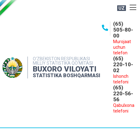
UZ
BOSHQARMA HAQIDA
(65)
505-80-
OCHIQ MA'LUMOTLAR
00
Murojaat
NASHRLAR
uchun
INTERAKTIV XIZMATLAR
telefon
(65)
O‘ZBEKISTON RESPUBLIKASI
MILLIY STATISTIKA QO‘MITASI
MATBUOT XIZMATI
220-10-
BUXORO VILOYATI
02
MUROJAATLAR
STATISTIKA BOSHQARMASI
Ishonch
telefoni
KONTAKTLAR
(65)
220-56-
56
Qabulxona
telefoni