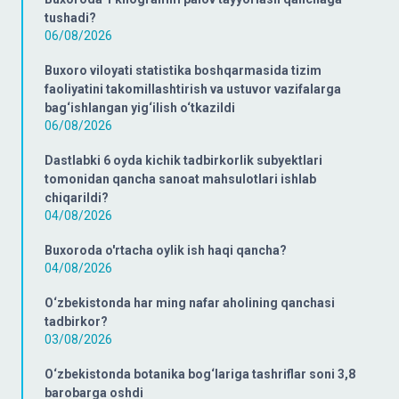
tushadi?
06/08/2026
Buxoro viloyati statistika boshqarmasida tizim
faoliyatini takomillashtirish va ustuvor vazifalarga
bag‘ishlangan yig‘ilish o‘tkazildi
06/08/2026
Dastlabki 6 oyda kichik tadbirkorlik subyektlari
tomonidan qancha sanoat mahsulotlari ishlab
chiqarildi?
04/08/2026
Buxoroda o'rtacha oylik ish haqi qancha?
04/08/2026
O‘zbekistonda har ming nafar aholining qanchasi
tadbirkor?
03/08/2026
O‘zbekistonda botanika bog‘lariga tashriflar soni 3,8
barobarga oshdi