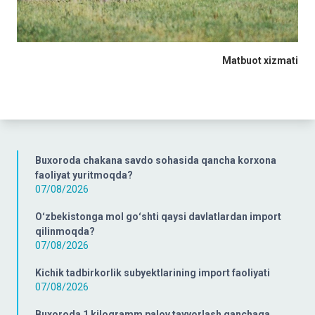
Matbuot
xizmati
Buxoroda chakana savdo sohasida qancha korxona
faoliyat yuritmoqda?
07/08/2026
Oʻzbekistonga mol goʻshti qaysi davlatlardan import
qilinmoqda?
07/08/2026
Kichik tadbirkorlik subyektlarining import faoliyati
07/08/2026
Buxoroda 1 kilogramm palov tayyorlash qanchaga