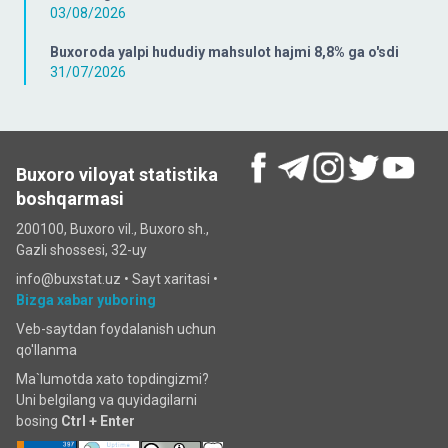
03/08/2026
Buxoroda yalpi hududiy mahsulot hajmi 8,8% ga o'sdi
31/07/2026
Buxoro viloyat statistika
boshqarmasi
200100, Buxoro vil., Buxoro sh.,
Gazli shossesi, 32-uy
info@buxstat.uz •
Sayt xaritasi
•
Bizga xabar yuboring
Veb-saytdan foydalanish uchun
qo'llanma
Ma`lumotda xato topdingizmi?
Uni belgilang va quyidagilarni
bosing
Ctrl + Enter