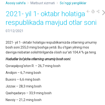
Asosiy sahifa
Matbuot xizmati
So`nggi yangiliklar
2021- yil 1- oktabr holatiga
respublikada mavjud otlar soni
07/12/2021
2021- yil 1- oktabr holatiga respublikamizda otlarning umumiy
bosh soni 255,0 ming boshga yetdi. Bu o‘tgan yilning mos
davriga nisbatan solishtirilganda o‘sish sur'ati 104,4 % ga teng.
Hududlar bo‘yicha otlarning umumiy bosh soni:
Qoraqalpog‘iston R. – 26,7 ming bosh
Andijon – 6,7 ming bosh
Buxoro – 6,6 ming bosh
Jizzax – 28,3 ming bosh
Qashqadaryo – 33,9 ming bosh
Navoiy – 21,2 ming bosh