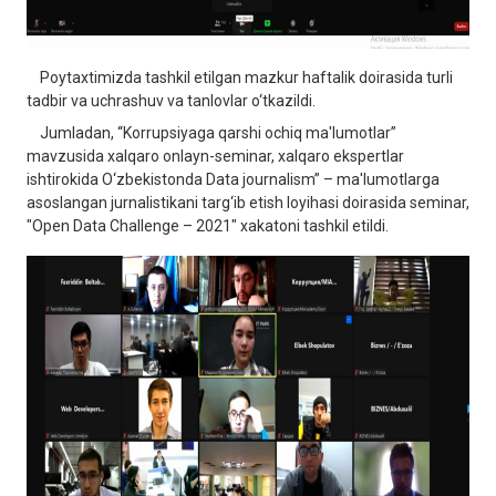
Poytaxtimizda tashkil etilgan mazkur haftalik doirasida turli
tadbir va uchrashuv va tanlovlar o‘tkazildi.
Jumladan, “Korrupsiyaga qarshi ochiq ma'lumotlar”
mavzusida xalqaro onlayn-seminar, xalqaro ekspertlar
ishtirokida O‘zbekistonda Data journalism” – ma'lumotlarga
asoslangan jurnalistikani targ‘ib etish loyihasi doirasida seminar,
"Open Data Challenge – 2021" xakatoni tashkil etildi.