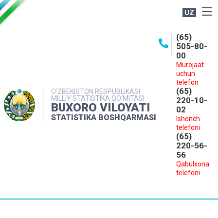
UZ
BOSHQARMA HAQIDA
(65)
505-80-
OCHIQ MA'LUMOTLAR
00
Murojaat
NASHRLAR
uchun
INTERAKTIV XIZMATLAR
telefon
(65)
O‘ZBEKISTON RESPUBLIKASI
MILLIY STATISTIKA QO‘MITASI
MATBUOT XIZMATI
220-10-
BUXORO VILOYATI
02
MUROJAATLAR
STATISTIKA BOSHQARMASI
Ishonch
telefoni
KONTAKTLAR
(65)
220-56-
56
Qabulxona
telefoni