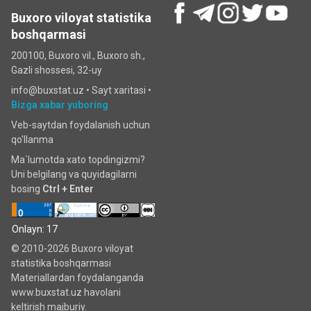
Buxoro viloyat statistika
boshqarmasi
200100, Buxoro vil., Buxoro sh.,
Gazli shossesi, 32-uy
info@buxstat.uz •
Sayt xaritasi
•
Bizga xabar yuboring
Veb-saytdan foydalanish uchun
qo'llanma
Ma`lumotda xato topdingizmi?
Uni belgilang va quyidagilarni
bosing
Ctrl + Enter
Onlayn: 17
© 2010-2026 Buxoro viloyat
statistika boshqarmasi
Materiallardan foydalanganda
www.buxstat.uz havolani
keltirish majburiy.