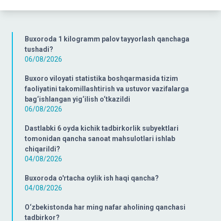
Buxoroda 1 kilogramm palov tayyorlash qanchaga
tushadi?
06/08/2026
Buxoro viloyati statistika boshqarmasida tizim
faoliyatini takomillashtirish va ustuvor vazifalarga
bag‘ishlangan yig‘ilish o‘tkazildi
06/08/2026
Dastlabki 6 oyda kichik tadbirkorlik subyektlari
tomonidan qancha sanoat mahsulotlari ishlab
chiqarildi?
04/08/2026
Buxoroda o'rtacha oylik ish haqi qancha?
04/08/2026
O‘zbekistonda har ming nafar aholining qanchasi
tadbirkor?