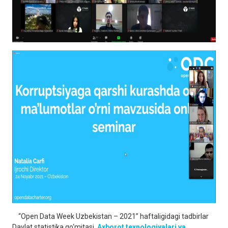
“Open Data Week Uzbekistan – 2021” haftaligidagi tadbirlar
Davlat statistika qo‘mitasi,
Axborot texnologiyalari va