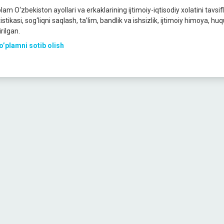
plam O‘zbekiston ayollari va erkaklarining ijtimoiy-iqtisodiy xolatini tav
istikasi, sog‘liqni saqlash, ta’lim, bandlik va ishsizlik, ijtimoiy himoya, 
irilgan.
o’plamni sotib olish