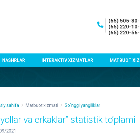
(65) 505-80
(65) 220-10
(65) 220-56
NASHRLAR
INTERAKTIV XIZMATLAR
MATBUOT XIZ
siy sahifa
Matbuot xizmati
So`nggi yangiliklar
yollar va erkaklar” statistik to‘plami
09/2021