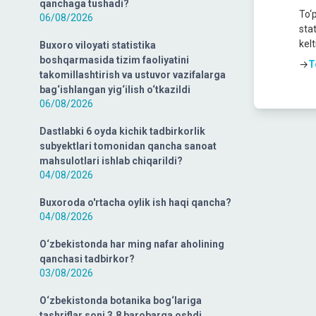
qanchaga tushadi?
To‘
06/08/2026
stat
kelt
Buxoro viloyati statistika
boshqarmasida tizim faoliyatini
→
T
takomillashtirish va ustuvor vazifalarga
bag‘ishlangan yig‘ilish o‘tkazildi
06/08/2026
Dastlabki 6 oyda kichik tadbirkorlik
subyektlari tomonidan qancha sanoat
mahsulotlari ishlab chiqarildi?
04/08/2026
Buxoroda o'rtacha oylik ish haqi qancha?
04/08/2026
O‘zbekistonda har ming nafar aholining
qanchasi tadbirkor?
03/08/2026
O‘zbekistonda botanika bog‘lariga
tashriflar soni 3,8 barobarga oshdi