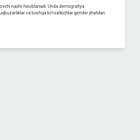
siflovchi nashr hisoblanadi. Unda demografiya
huquqbuzarliklar va boshqa ko‘rsatkichlar gender jihatdan