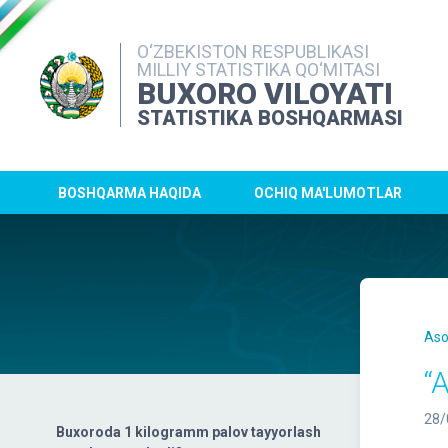
O‘ZBEKISTON RESPUBLIKASI
MILLIY STATISTIKA QO‘MITASI
BUXORO VILOYATI
STATISTIKA BOSHQARMASI
BOSHQARMA HAQIDA
OCHIQ MA'LUMOTLAR
Aso
“A
28/
Buxoroda 1 kilogramm palov tayyorlash