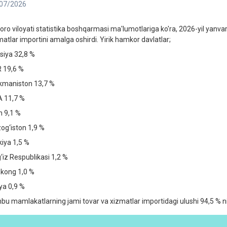
07/2026
oro viloyati statistika boshqarmasi ma'lumotlariga ko'ra, 2026-yil yanva
matlar importini amalga oshirdi. Yirik hamkor davlatlar;
siya 32,8 %
 19,6 %
kmaniston 13,7 %
 11,7 %
n 9,1 %
og‘iston 1,9 %
kiya 1,5 %
g‘iz Respublikasi 1,2 %
kong 1,0 %
iya 0,9 %
bu mamlakatlarning jami tovar va xizmatlar importidagi ulushi 94,5 % ni t