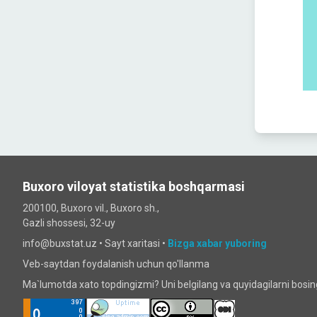
Buxoro viloyat statistika boshqarmasi
200100, Buxoro vil., Buxoro sh.,
Gazli shossesi, 32-uy
info@buxstat.uz •
Sayt xaritasi
•
Bizga xabar yuboring
Veb-saytdan foydalanish uchun qo'llanma
Ma`lumotda xato topdingizmi? Uni belgilang va quyidagilarni bosi