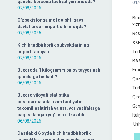
qancha korxona faoliyat yuritmoqda?
01/
07/08/2026
Bux
Oʻzbekistonga mol goʻshti qaysi
xiz
davlatlardan import qilinmoqda?
07/08/2026
Ros
XXR
Kichik tadbirkorlik subyektlarining
import faoliyati
Tur
07/08/2026
BAA
Ero
Buxoroda 1 kilogramm palov tayyorlash
qanchaga tushadi?
Qoz
06/08/2026
Tur
Buxoro viloyati statistika
Qir
boshqarmasida tizim faoliyatini
Gon
takomillashtirish va ustuvor vazifalarga
bag‘ishlangan yig‘ilish o‘tkazildi
Ital
06/08/2026
Ush
Dastlabki 6 oyda kichik tadbirkorlik
subyektlari tomonidan qancha sanoat