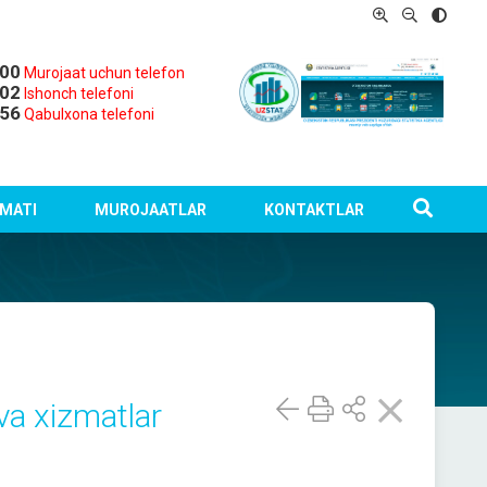
-00
Murojaat uchun telefon
-02
Ishonch telefoni
-56
Qabulxona telefoni
MATI
MUROJAATLAR
KONTAKTLAR
va xizmatlar