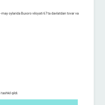
r-may oylarida Buxoro viloyati 67 ta davlatdan tovar va
ashkil qildi.