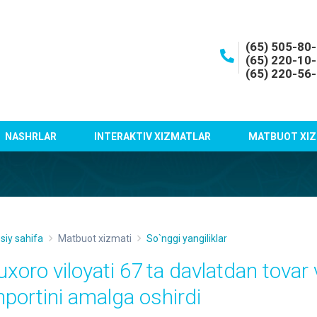
(65) 505-80
(65) 220-10
(65) 220-56
NASHRLAR
INTERAKTIV XIZMATLAR
MATBUOT XIZ
siy sahifa
Matbuot xizmati
So`nggi yangiliklar
uxoro viloyati 67 ta davlatdan tovar 
mportini amalga oshirdi