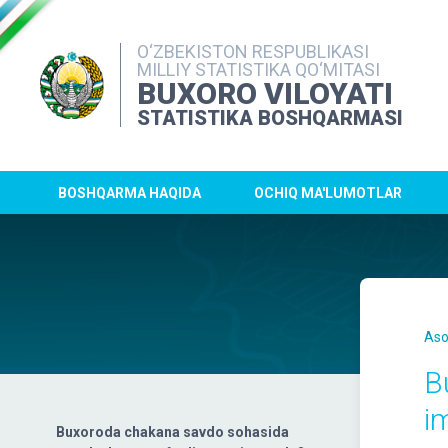
O‘ZBEKISTON RESPUBLIKASI
MILLIY STATISTIKA QO‘MITASI
BUXORO VILOYATI
STATISTIKA BOSHQARMASI
BOSHQARMA HAQIDA
OCHIQ MA'LUMOTLAR
Aso
B
i
Buxoroda chakana savdo sohasida