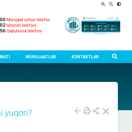
-00
Murojaat uchun telefon
-02
Ishonch telefoni
-56
Qabulxona telefoni
MATI
MUROJAATLAR
KONTAKTLAR
i yuqori?