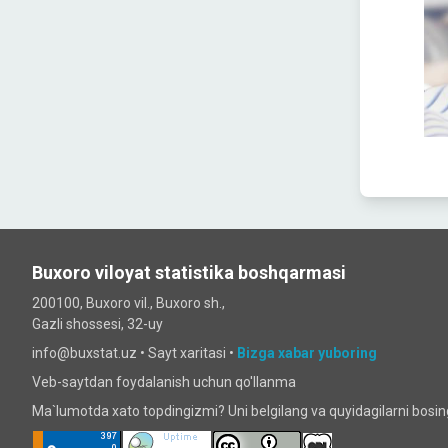
Buxoro viloyat statistika boshqarmasi
200100, Buxoro vil., Buxoro sh.,
Gazli shossesi, 32-uy
info@buxstat.uz •
Sayt xaritasi
•
Bizga xabar yuboring
Veb-saytdan foydalanish uchun qo'llanma
Ma`lumotda xato topdingizmi? Uni belgilang va quyidagilarni bosi