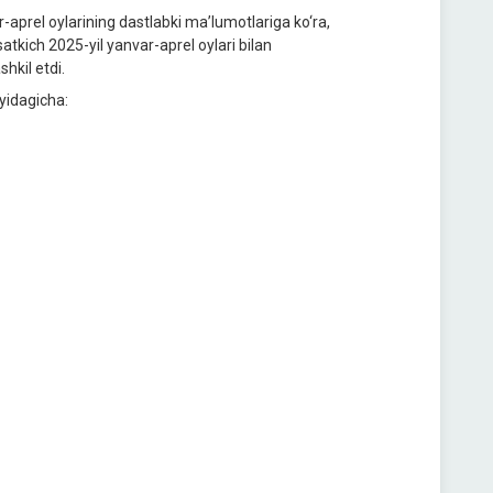
-aprel oylarining dastlabki ma’lumotlariga ko‘ra,
satkich 2025-yil yanvar-aprel oylari bilan
hkil etdi.
yidagicha: