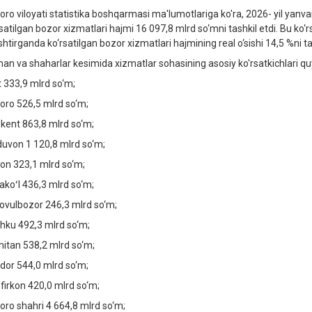
oro viloyati statistika boshqarmasi ma'lumotlariga ko'ra, 2026- yil yanvar
satilgan bozor xizmatlari hajmi 16 097,8 mlrd so‘mni tashkil etdi. Bu ko‘r
shtirganda ko‘rsatilgan bozor xizmatlari hajmining real o‘sishi 14,5 %ni tas
an va shaharlar kesimida xizmatlar sohasining asosiy ko'rsatkichlari qu
t 333,9 mlrd so‘m;
oro 526,5 mlrd so‘m;
kent 863,8 mlrd so‘m;
jduvon 1 120,8 mlrd so‘m;
on 323,1 mlrd so‘m;
akoʻl 436,3 mlrd so‘m;
ovulbozor 246,3 mlrd so‘m;
hku 492,3 mlrd so‘m;
itan 538,2 mlrd so‘m;
dor 544,0 mlrd so‘m;
firkon 420,0 mlrd so‘m;
oro shahri 4 664,8 mlrd so‘m;