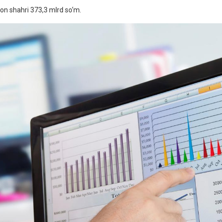
on shahri 373,3 mlrd so‘m.