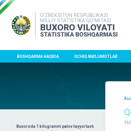
O‘ZBEKISTON RESPUBLIKASI
MILLIY STATISTIKA QO‘MITASI
BUXORO VILOYATI
STATISTIKA BOSHQARMASI
BOSHQARMA HAQIDA
OCHIQ MA'LUMOTLAR
Aso
Q
15/
Buxoroda 1 kilogramm palov tayyorlash