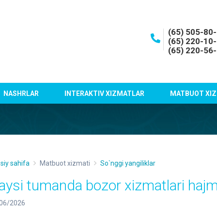
(65) 505-80
(65) 220-10
(65) 220-56
NASHRLAR
INTERAKTIV XIZMATLAR
MATBUOT XIZ
siy sahifa
Matbuot xizmati
So`nggi yangiliklar
aysi tumanda bozor xizmatlari hajm
06/2026