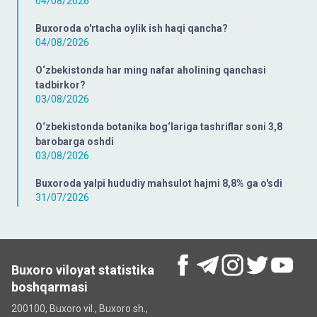
04/08/2026
Buxoroda o'rtacha oylik ish haqi qancha?
04/08/2026
O‘zbekistonda har ming nafar aholining qanchasi
tadbirkor?
03/08/2026
O‘zbekistonda botanika bog‘lariga tashriflar soni 3,8
barobarga oshdi
03/08/2026
Buxoroda yalpi hududiy mahsulot hajmi 8,8% ga o'sdi
31/07/2026
Buxoro viloyat statistika
boshqarmasi
200100, Buxoro vil., Buxoro sh.,