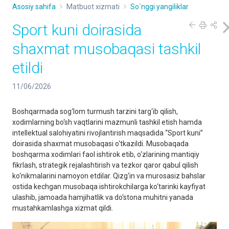
Asosiy sahifa
Matbuot xizmati
So`nggi yangiliklar
Sport kuni doirasida
shaxmat musobaqasi tashkil
etildi
11/06/2026
Boshqarmada sog‘lom turmush tarzini targ‘ib qilish,
xodimlarning bo‘sh vaqtlarini mazmunli tashkil etish hamda
intellektual salohiyatini rivojlantirish maqsadida “Sport kuni”
doirasida shaxmat musobaqasi o‘tkazildi. Musobaqada
boshqarma xodimlari faol ishtirok etib, o‘zlarining mantiqiy
fikrlash, strategik rejalashtirish va tezkor qaror qabul qilish
ko‘nikmalarini namoyon etdilar. Qizg‘in va murosasiz bahslar
ostida kechgan musobaqa ishtirokchilarga ko‘tarinki kayfiyat
ulashib, jamoada hamjihatlik va do‘stona muhitni yanada
mustahkamlashga xizmat qildi.