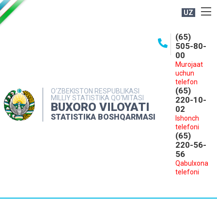
UZ
BOSHQARMA HAQIDA
(65)
505-80-
OCHIQ MA'LUMOTLAR
00
Murojaat
NASHRLAR
uchun
INTERAKTIV XIZMATLAR
telefon
(65)
O‘ZBEKISTON RESPUBLIKASI
MILLIY STATISTIKA QO‘MITASI
MATBUOT XIZMATI
220-10-
BUXORO VILOYATI
02
MUROJAATLAR
STATISTIKA BOSHQARMASI
Ishonch
telefoni
KONTAKTLAR
(65)
220-56-
56
Qabulxona
telefoni