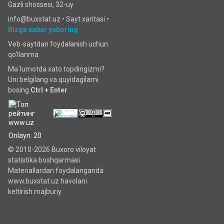
Gazli shossesi, 32-uy
info@buxstat.uz •
Sayt xaritasi
•
Bizga xabar yuboring
Veb-saytdan foydalanish uchun
qo'llanma
Ma`lumotda xato topdingizmi?
Uni belgilang va quyidagilarni
bosing
Ctrl + Enter
Onlayn: 20
© 2010-2026 Buxoro viloyat
statistika boshqarmasi
Materiallardan foydalanganda
www.buxstat.uz havolani
keltirish majburiy.