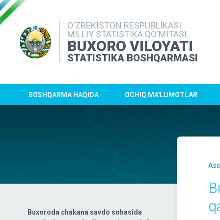
O‘ZBEKISTON RESPUBLIKASI
MILLIY STATISTIKA QO‘MITASI
BUXORO VILOYATI
STATISTIKA BOSHQARMASI
BOSHQARMA HAQIDA
OCHIQ MA'LUMOTLAR
Aso
Bu
q
Buxoroda chakana savdo sohasida