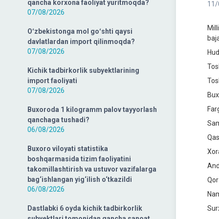
qancha korxona faoliyat yuritmoqda?
11/
07/08/2026
Mill
Oʻzbekistonga mol goʻshti qaysi
baja
davlatlardan import qilinmoqda?
07/08/2026
Hudu
Tos
Kichik tadbirkorlik subyektlarining
import faoliyati
Tosh
07/08/2026
Buxo
Farg
Buxoroda 1 kilogramm palov tayyorlash
qanchaga tushadi?
Sam
06/08/2026
Qas
Buxoro viloyati statistika
Xor
boshqarmasida tizim faoliyatini
Andi
takomillashtirish va ustuvor vazifalarga
bag‘ishlangan yig‘ilish o‘tkazildi
Qor
06/08/2026
Nam
Dastlabki 6 oyda kichik tadbirkorlik
Sur
subyektlari tomonidan qancha sanoat