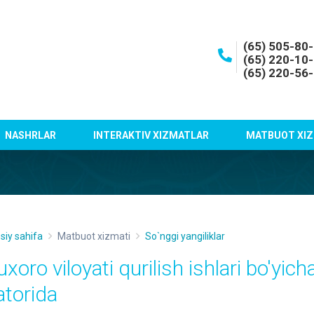
(65) 505-80
(65) 220-10
(65) 220-56
NASHRLAR
INTERAKTIV XIZMATLAR
MATBUOT XIZ
siy sahifa
Matbuot xizmati
So`nggi yangiliklar
xoro viloyati qurilish ishlari bo'yich
atorida