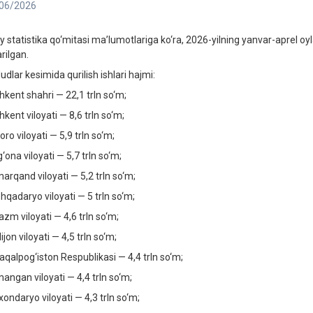
06/2026
iy statistika qo‘mitasi ma’lumotlariga ko‘ra, 2026-yilning yanvar-aprel oyl
rilgan.
dlar kesimida qurilish ishlari hajmi:
hkent shahri — 22,1 trln so‘m;
kent viloyati — 8,6 trln so‘m;
ro viloyati — 5,9 trln so‘m;
‘ona viloyati — 5,7 trln so‘m;
arqand viloyati — 5,2 trln so‘m;
hqadaryo viloyati — 5 trln so‘m;
azm viloyati — 4,6 trln so‘m;
jon viloyati — 4,5 trln so‘m;
aqalpog‘iston Respublikasi — 4,4 trln so‘m;
angan viloyati — 4,4 trln so‘m;
xondaryo viloyati — 4,3 trln so‘m;