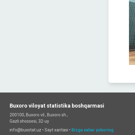
Buxoro viloyat statistika boshqarmasi
200100, Buxoro vil., Buxoro sh.,
Gazli shossesi, 32-uy
info@buxstat.uz •
Sayt xaritasi
•
Bizga xabar yuboring