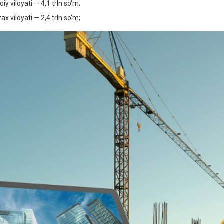
iy viloyati — 4,1 trln so‘m;
ax viloyati — 2,4 trln so‘m;