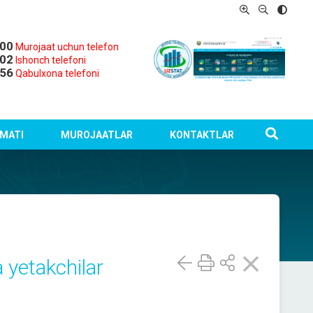
-00
Murojaat uchun telefon
-02
Ishonch telefoni
-56
Qabulxona telefoni
MATI
MUROJAATLAR
KONTAKTLAR
a yetakchilar