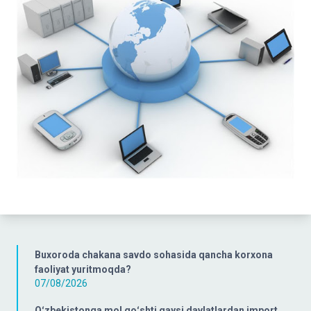
Buxoroda chakana savdo sohasida qancha korxona
faoliyat yuritmoqda?
07/08/2026
Oʻzbekistonga mol goʻshti qaysi davlatlardan import