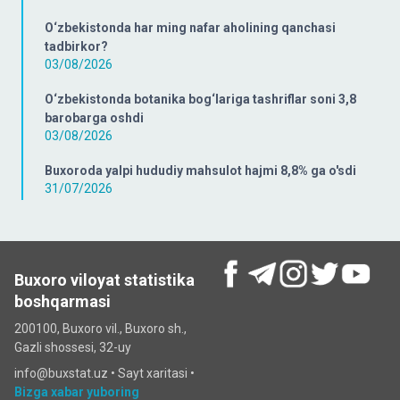
O‘zbekistonda har ming nafar aholining qanchasi
tadbirkor?
03/08/2026
O‘zbekistonda botanika bog‘lariga tashriflar soni 3,8
barobarga oshdi
03/08/2026
Buxoroda yalpi hududiy mahsulot hajmi 8,8% ga o'sdi
31/07/2026
Buxoro viloyat statistika
boshqarmasi
200100, Buxoro vil., Buxoro sh.,
Gazli shossesi, 32-uy
info@buxstat.uz •
Sayt xaritasi
•
Bizga xabar yuboring