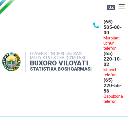
UZ
BOSHQARMA HAQIDA
(65)
505-80-
OCHIQ MA'LUMOTLAR
00
Murojaat
NASHRLAR
uchun
INTERAKTIV XIZMATLAR
telefon
(65)
O‘ZBEKISTON RESPUBLIKASI
MILLIY STATISTIKA QO‘MITASI
MATBUOT XIZMATI
220-10-
BUXORO VILOYATI
02
MUROJAATLAR
STATISTIKA BOSHQARMASI
Ishonch
telefoni
KONTAKTLAR
(65)
220-56-
56
Qabulxona
telefoni