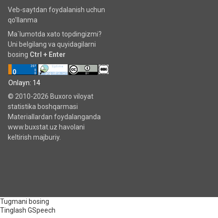
Veb-saytdan foydalanish uchun
qo'llanma
Ma`lumotda xato topdingizmi?
Uni belgilang va quyidagilarni
bosing
Ctrl + Enter
Onlayn: 14
© 2010-2026 Buxoro viloyat
statistika boshqarmasi
Materiallardan foydalanganda
www.buxstat.uz havolani
keltirish majburiy.
Tugmani bosing
Tinglash
GSpeech