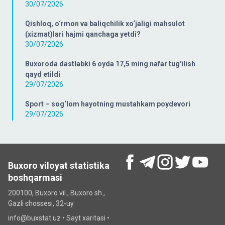
30/07/2026
Qishloq, o‘rmon va baliqchilik xo‘jaligi mahsulot
(xizmat)lari hajmi qanchaga yetdi?
30/07/2026
Buxoroda dastlabki 6 oyda 17,5 ming nafar tug'ilish
qayd etildi
29/07/2026
Sport – sog‘lom hayotning mustahkam poydevori
29/07/2026
Buxoro viloyat statistika
boshqarmasi
200100, Buxoro vil., Buxoro sh.,
Gazli shossesi, 32-uy
info@buxstat.uz •
Sayt xaritasi
•