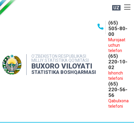
UZ
BOSHQARMA HAQIDA
(65)
505-80-
OCHIQ MA'LUMOTLAR
00
Murojaat
NASHRLAR
uchun
INTERAKTIV XIZMATLAR
telefon
(65)
O‘ZBEKISTON RESPUBLIKASI
MILLIY STATISTIKA QO‘MITASI
MATBUOT XIZMATI
220-10-
BUXORO VILOYATI
02
MUROJAATLAR
STATISTIKA BOSHQARMASI
Ishonch
telefoni
KONTAKTLAR
(65)
220-56-
56
Qabulxona
telefoni