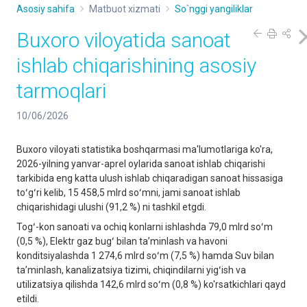
Asosiy sahifa
Matbuot xizmati
So`nggi yangiliklar
Buxoro viloyatida sanoat
ishlab chiqarishining asosiy
tarmoqlari
10/06/2026
Buxoro viloyati statistika boshqarmasi ma'lumotlariga ko'ra,
2026-yilning yanvar-aprel oylarida sanoat ishlab chiqarishi
tarkibida eng katta ulush ishlab chiqaradigan sanoat hissasiga
toʻgʻri kelib, 15 458,5 mlrd soʻmni, jami sanoat ishlab
chiqarishidagi ulushi (91,2 %) ni tashkil etgdi.
Togʻ-kon sanoati va ochiq konlarni ishlashda 79,0 mlrd soʻm
(0,5 %), Elektr gaz bugʻ bilan taʼminlash va havoni
konditsiyalashda 1 274,6 mlrd soʻm (7,5 %) hamda Suv bilan
taʼminlash, kanalizatsiya tizimi, chiqindilarni yigʻish va
utilizatsiya qilishda 142,6 mlrd soʻm (0,8 %) ko'rsatkichlari qayd
etildi.