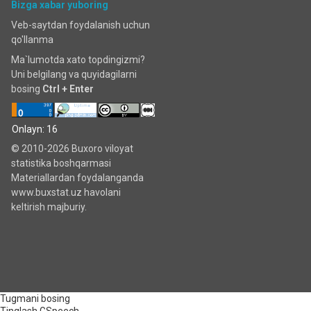
Bizga xabar yuboring
Veb-saytdan foydalanish uchun
qo'llanma
Ma`lumotda xato topdingizmi?
Uni belgilang va quyidagilarni
bosing
Ctrl + Enter
Onlayn: 16
© 2010-2026 Buxoro viloyat
statistika boshqarmasi
Materiallardan foydalanganda
www.buxstat.uz havolani
keltirish majburiy.
Tugmani bosing