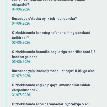
chiqarildi?
04/08/2026
Buxoroda o'rtacha oylik ish haqi qancha?
04/08/2026
O‘zbekistonda har ming nafar aholining qanchasi
tadbirkor?
03/08/2026
O‘zbekistonda botanika bog‘lariga tashriflar soni 3,8
barobarga oshdi
03/08/2026
Buxoroda yalpi hududiy mahsulot hajmi 8,8% ga o'sdi
31/07/2026
O‘zbekistonda eng ko‘p qaysi avtomobillar ishlab
chiqarilmoqda?
31/07/2026
Oʻzbekistonda aholi daromadlari 9,2 foizga o‘sdi