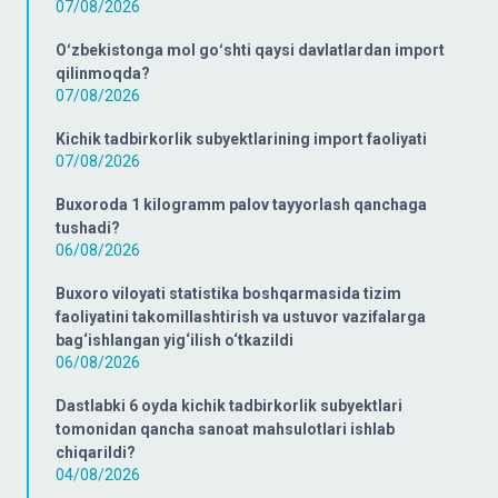
07/08/2026
Oʻzbekistonga mol goʻshti qaysi davlatlardan import
qilinmoqda?
07/08/2026
Kichik tadbirkorlik subyektlarining import faoliyati
07/08/2026
Buxoroda 1 kilogramm palov tayyorlash qanchaga
tushadi?
06/08/2026
Buxoro viloyati statistika boshqarmasida tizim
faoliyatini takomillashtirish va ustuvor vazifalarga
bag‘ishlangan yig‘ilish o‘tkazildi
06/08/2026
Dastlabki 6 oyda kichik tadbirkorlik subyektlari
tomonidan qancha sanoat mahsulotlari ishlab
chiqarildi?
04/08/2026