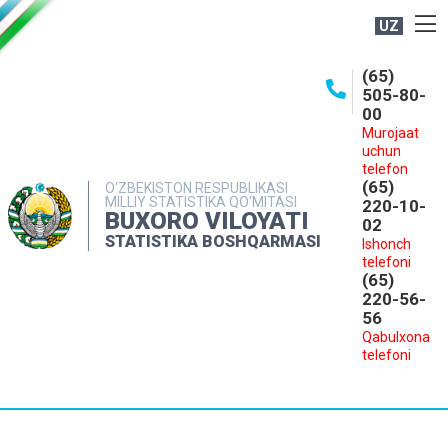
UZ
BOSHQARMA HAQIDA
(65)
505-80-
OCHIQ MA'LUMOTLAR
00
Murojaat
NASHRLAR
uchun
INTERAKTIV XIZMATLAR
telefon
(65)
O‘ZBEKISTON RESPUBLIKASI
MILLIY STATISTIKA QO‘MITASI
MATBUOT XIZMATI
220-10-
BUXORO VILOYATI
02
MUROJAATLAR
STATISTIKA BOSHQARMASI
Ishonch
telefoni
KONTAKTLAR
(65)
220-56-
56
Qabulxona
telefoni