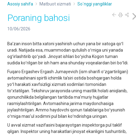
Asosiy sahifa
Matbuot xizmati
So`nggi yangiliklar
Poraning bahosi
10/06/2026
Baʼzan inson bitta xatoni yashirish uchun yana bir xatoga qoʻl
uradi. Natijada esa, muammodan qutulish oʻrniga uni yanada
ogʻirlashtirib qoʻyadi. Jinoyat ishlari boʻyicha Kogon tuman
sudida koʻrilgan bir ish ham ana shunday voqealardan biri boʻldi.
Fuqaro Ergashev Ergash Jumayevich (ism sharifi oʻzgartirilgan)
avtomashinani spirtli ichimlik taʼsiri ostida boshqargan holda
yoʻl harakati xavfsizligi xizmati xodimlari tomonidan
toʻxtatilgan. Tekshiruv jarayonida uning mastlik holati aniqlanib,
qonunchilikda belgilangan tartibda maʼmuriy hujjatlar
rasmiylashtirilgan. Avtomashina jarima maydonchasiga
joylashtirilgan. Ammo haydovchi qonun talablariga boʻysunish
oʻrniga masʼul xodimni pul bilan koʻndirishga uringan.
U avval xizmat vazifasini bajarayotgan inspektorga pul taklif
qilgan. Inspektor uning harakatlari jinoyat ekanligini tushuntirib,