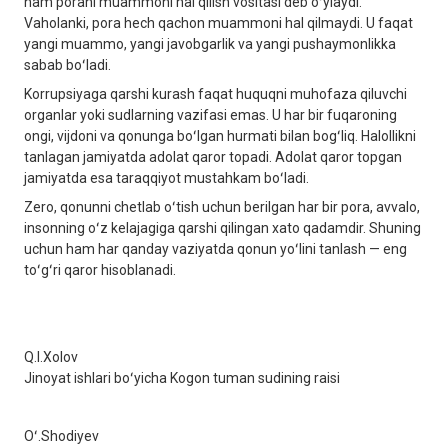
ham porani muammoni hal qilish vositasi deb oʻylaydi.
Vaholanki, pora hech qachon muammoni hal qilmaydi. U faqat
yangi muammo, yangi javobgarlik va yangi pushaymonlikka
sabab boʻladi.
Korrupsiyaga qarshi kurash faqat huquqni muhofaza qiluvchi
organlar yoki sudlarning vazifasi emas. U har bir fuqaroning
ongi, vijdoni va qonunga boʻlgan hurmati bilan bogʻliq. Halollikni
tanlagan jamiyatda adolat qaror topadi. Adolat qaror topgan
jamiyatda esa taraqqiyot mustahkam boʻladi.
Zero, qonunni chetlab oʻtish uchun berilgan har bir pora, avvalo,
insonning oʻz kelajagiga qarshi qilingan xato qadamdir. Shuning
uchun ham har qanday vaziyatda qonun yoʻlini tanlash — eng
toʻgʻri qaror hisoblanadi.
Q.I.Xolov
Jinoyat ishlari boʻyicha Kogon tuman sudining raisi
Oʻ.Shodiyev