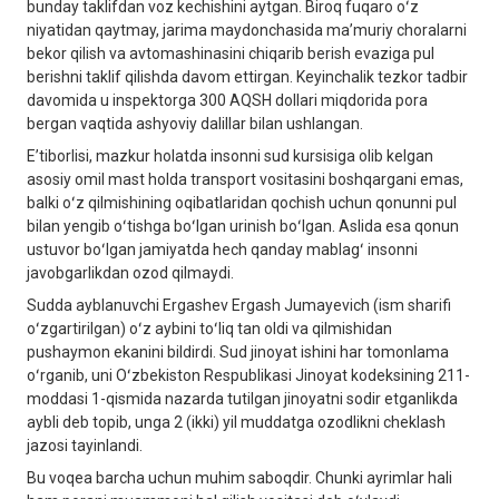
bunday taklifdan voz kechishini aytgan. Biroq fuqaro oʻz
niyatidan qaytmay, jarima maydonchasida maʼmuriy choralarni
bekor qilish va avtomashinasini chiqarib berish evaziga pul
berishni taklif qilishda davom ettirgan. Keyinchalik tezkor tadbir
davomida u inspektorga 300 AQSH dollari miqdorida pora
bergan vaqtida ashyoviy dalillar bilan ushlangan.
Eʼtiborlisi, mazkur holatda insonni sud kursisiga olib kelgan
asosiy omil mast holda transport vositasini boshqargani emas,
balki oʻz qilmishining oqibatlaridan qochish uchun qonunni pul
bilan yengib oʻtishga boʻlgan urinish boʻlgan. Aslida esa qonun
ustuvor boʻlgan jamiyatda hech qanday mablagʻ insonni
javobgarlikdan ozod qilmaydi.
Sudda ayblanuvchi Ergashev Ergash Jumayevich (ism sharifi
oʻzgartirilgan) oʻz aybini toʻliq tan oldi va qilmishidan
pushaymon ekanini bildirdi. Sud jinoyat ishini har tomonlama
oʻrganib, uni Oʻzbekiston Respublikasi Jinoyat kodeksining 211-
moddasi 1-qismida nazarda tutilgan jinoyatni sodir etganlikda
aybli deb topib, unga 2 (ikki) yil muddatga ozodlikni cheklash
jazosi tayinlandi.
Bu voqea barcha uchun muhim saboqdir. Chunki ayrimlar hali