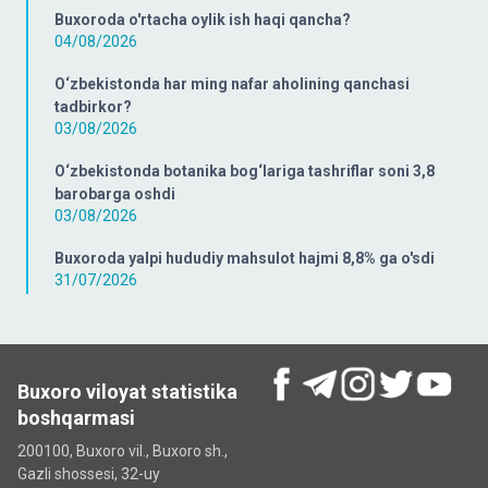
Buxoroda o'rtacha oylik ish haqi qancha?
04/08/2026
O‘zbekistonda har ming nafar aholining qanchasi
tadbirkor?
03/08/2026
O‘zbekistonda botanika bog‘lariga tashriflar soni 3,8
barobarga oshdi
03/08/2026
Buxoroda yalpi hududiy mahsulot hajmi 8,8% ga o'sdi
31/07/2026
Buxoro viloyat statistika
boshqarmasi
200100, Buxoro vil., Buxoro sh.,
Gazli shossesi, 32-uy