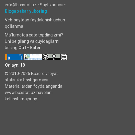
info@buxstat.uz •
Sayt xaritasi
•
Bizga xabar yuboring
Veb-saytdan foydalanish uchun
qo'llanma
Ma`lumotda xato topdingizmi?
Uni belgilang va quyidagilarni
bosing
Ctrl + Enter
Onlayn: 18
© 2010-2026 Buxoro viloyat
statistika boshqarmasi
Materiallardan foydalanganda
www.buxstat.uz havolani
keltirish majburiy.