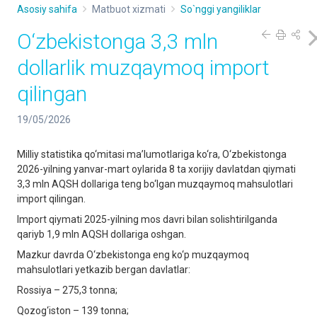
Asosiy sahifa
Matbuot xizmati
So`nggi yangiliklar
O‘zbekistonga 3,3 mln
dollarlik muzqaymoq import
qilingan
19/05/2026
Milliy statistika qo‘mitasi ma’lumotlariga ko‘ra, O‘zbekistonga
2026-yilning yanvar-mart oylarida 8 ta xorijiy davlatdan qiymati
3,3 mln AQSH dollariga teng bo‘lgan muzqaymoq mahsulotlari
import qilingan.
Import qiymati 2025-yilning mos davri bilan solishtirilganda
qariyb 1,9 mln AQSH dollariga oshgan.
Mazkur davrda O‘zbekistonga eng ko‘p muzqaymoq
mahsulotlari yetkazib bergan davlatlar:
Rossiya – 275,3 tonna;
Qozog‘iston – 139 tonna;