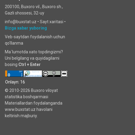
200100, Buxoro vil., Buxoro sh.,
Gazli shossesi, 32-uy
info@buxstat.uz •
Sayt xaritasi
•
Bizga xabar yuboring
Veb-saytdan foydalanish uchun
qo'llanma
Ma`lumotda xato topdingizmi?
Uni belgilang va quyidagilarni
bosing
Ctrl + Enter
Onlayn: 16
© 2010-2026 Buxoro viloyat
statistika boshqarmasi
Materiallardan foydalanganda
www.buxstat.uz havolani
keltirish majburiy.