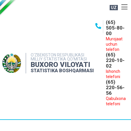
UZ
BOSHQARMA HAQIDA
(65)
505-80-
OCHIQ MA'LUMOTLAR
00
Murojaat
NASHRLAR
uchun
INTERAKTIV XIZMATLAR
telefon
(65)
O‘ZBEKISTON RESPUBLIKASI
MILLIY STATISTIKA QO‘MITASI
MATBUOT XIZMATI
220-10-
BUXORO VILOYATI
02
MUROJAATLAR
STATISTIKA BOSHQARMASI
Ishonch
telefoni
KONTAKTLAR
(65)
220-56-
56
Qabulxona
telefoni