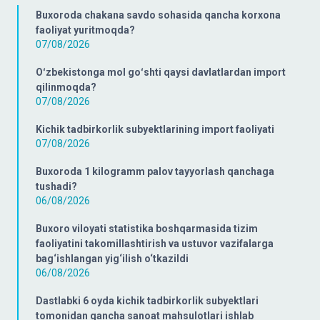
Buxoroda chakana savdo sohasida qancha korxona
faoliyat yuritmoqda?
07/08/2026
Oʻzbekistonga mol goʻshti qaysi davlatlardan import
qilinmoqda?
07/08/2026
Kichik tadbirkorlik subyektlarining import faoliyati
07/08/2026
Buxoroda 1 kilogramm palov tayyorlash qanchaga
tushadi?
06/08/2026
Buxoro viloyati statistika boshqarmasida tizim
faoliyatini takomillashtirish va ustuvor vazifalarga
bag‘ishlangan yig‘ilish o‘tkazildi
06/08/2026
Dastlabki 6 oyda kichik tadbirkorlik subyektlari
tomonidan qancha sanoat mahsulotlari ishlab