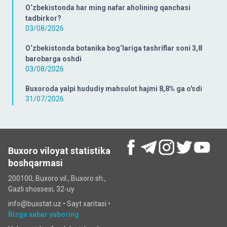
O‘zbekistonda har ming nafar aholining qanchasi
tadbirkor?
03/08/2026
O‘zbekistonda botanika bog‘lariga tashriflar soni 3,8
barobarga oshdi
03/08/2026
Buxoroda yalpi hududiy mahsulot hajmi 8,8% ga o'sdi
31/07/2026
Buxoro viloyat statistika
boshqarmasi
200100, Buxoro vil., Buxoro sh.,
Gazli shossesi, 32-uy
info@buxstat.uz •
Sayt xaritasi
•
Bizga xabar yuboring