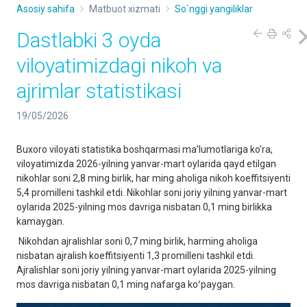
Asosiy sahifa
Matbuot xizmati
So`nggi yangiliklar
Dastlabki 3 oyda
viloyatimizdagi nikoh va
ajrimlar statistikasi
19/05/2026
Buxoro viloyati statistika boshqarmasi ma'lumotlariga ko'ra,
viloyatimizda 2026-yilning yanvar-mart oylarida qayd etilgan
nikohlar soni 2,8 ming birlik, har ming aholiga nikoh koeffitsiyenti
5,4 promilleni tashkil etdi. Nikohlar soni joriy yilning yanvar-mart
oylarida 2025-yilning mos davriga nisbatan 0,1 ming birlikka
kamaygan.
Nikohdan ajralishlar soni 0,7 ming birlik, harming aholiga
nisbatan ajralish koeffitsiyenti 1,3 promilleni tashkil etdi.
Ajralishlar soni joriy yilning yanvar-mart oylarida 2025-yilning
mos davriga nisbatan 0,1 ming nafarga koʻpaygan.