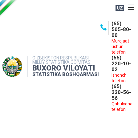
UZ
BOSHQARMA HAQIDA
(65)
505-80-
OCHIQ MA'LUMOTLAR
00
Murojaat
NASHRLAR
uchun
INTERAKTIV XIZMATLAR
telefon
(65)
O‘ZBEKISTON RESPUBLIKASI
MILLIY STATISTIKA QO‘MITASI
MATBUOT XIZMATI
220-10-
BUXORO VILOYATI
02
MUROJAATLAR
STATISTIKA BOSHQARMASI
Ishonch
telefoni
KONTAKTLAR
(65)
220-56-
56
Qabulxona
telefoni