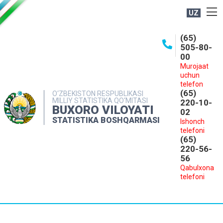
UZ
BOSHQARMA HAQIDA
(65)
505-80-
OCHIQ MA'LUMOTLAR
00
Murojaat
NASHRLAR
uchun
INTERAKTIV XIZMATLAR
telefon
(65)
O‘ZBEKISTON RESPUBLIKASI
MILLIY STATISTIKA QO‘MITASI
MATBUOT XIZMATI
220-10-
BUXORO VILOYATI
02
MUROJAATLAR
STATISTIKA BOSHQARMASI
Ishonch
telefoni
KONTAKTLAR
(65)
220-56-
56
Qabulxona
telefoni