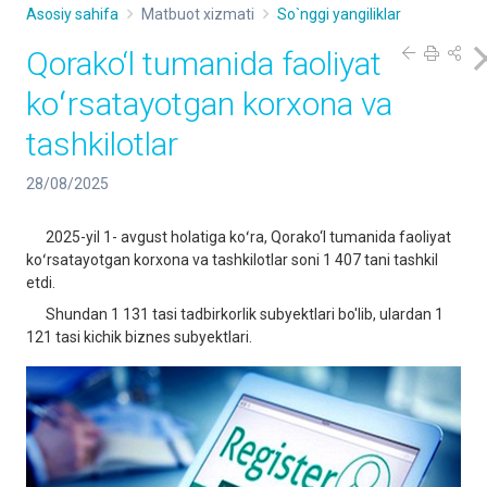
Asosiy sahifa
Matbuot xizmati
So`nggi yangiliklar
Qorako‘l tumanida faoliyat
koʻrsatayotgan korxona va
tashkilotlar
28/08/2025
2025-yil 1- avgust holatiga koʻra, Qorako‘l tumanida faoliyat
koʻrsatayotgan korxona va tashkilotlar soni 1 407 tani tashkil
etdi.
Shundan 1 131 tasi tadbirkorlik subyektlari bo'lib, ulardan 1
121 tasi kichik biznes subyektlari.