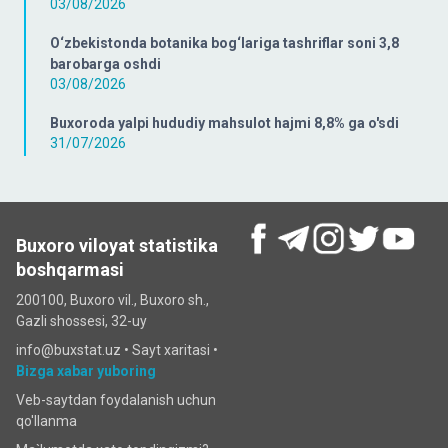
03/08/2026
O‘zbekistonda botanika bog‘lariga tashriflar soni 3,8
barobarga oshdi
03/08/2026
Buxoroda yalpi hududiy mahsulot hajmi 8,8% ga o'sdi
31/07/2026
Buxoro viloyat statistika
boshqarmasi
200100, Buxoro vil., Buxoro sh.,
Gazli shossesi, 32-uy
info@buxstat.uz •
Sayt xaritasi
•
Bizga xabar yuboring
Veb-saytdan foydalanish uchun
qo'llanma