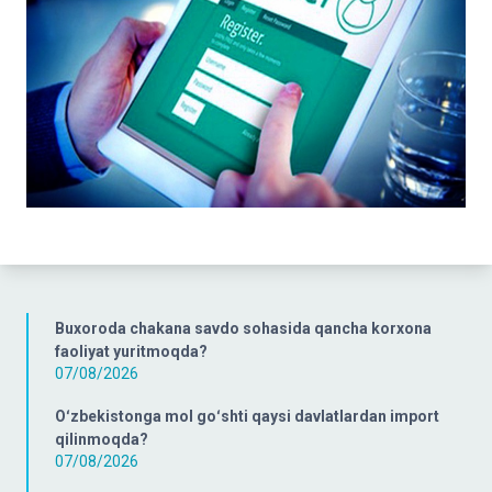
Buxoroda chakana savdo sohasida qancha korxona
faoliyat yuritmoqda?
07/08/2026
Oʻzbekistonga mol goʻshti qaysi davlatlardan import
qilinmoqda?
07/08/2026