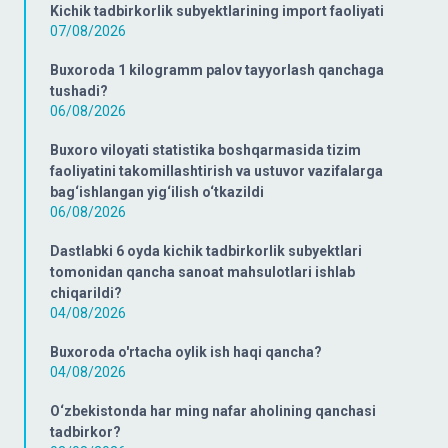
Kichik tadbirkorlik subyektlarining import faoliyati
07/08/2026
Buxoroda 1 kilogramm palov tayyorlash qanchaga
tushadi?
06/08/2026
Buxoro viloyati statistika boshqarmasida tizim
faoliyatini takomillashtirish va ustuvor vazifalarga
bag‘ishlangan yig‘ilish o‘tkazildi
06/08/2026
Dastlabki 6 oyda kichik tadbirkorlik subyektlari
tomonidan qancha sanoat mahsulotlari ishlab
chiqarildi?
04/08/2026
Buxoroda o'rtacha oylik ish haqi qancha?
04/08/2026
O‘zbekistonda har ming nafar aholining qanchasi
tadbirkor?