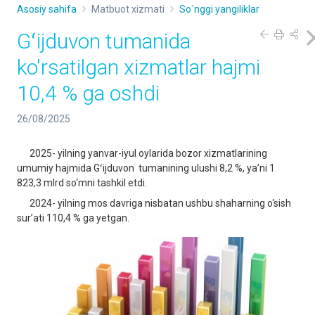
Asosiy sahifa
Matbuot xizmati
So`nggi yangiliklar
Gʻijduvon tumanida
ko'rsatilgan xizmatlar hajmi
10,4 % ga oshdi
26/08/2025
2025- yilning yanvar-iyul oylarida bozor xizmatlarining
umumiy hajmida Gʻijduvon tumanining ulushi 8,2 %, ya’ni 1
823,3 mlrd so‘mni tashkil etdi.
2024- yilning mos davriga nisbatan ushbu shaharning o‘sish
sur’ati 110,4 % ga yetgan.