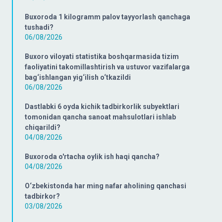
Buxoroda 1 kilogramm palov tayyorlash qanchaga
tushadi?
06/08/2026
Buxoro viloyati statistika boshqarmasida tizim
faoliyatini takomillashtirish va ustuvor vazifalarga
bag‘ishlangan yig‘ilish o‘tkazildi
06/08/2026
Dastlabki 6 oyda kichik tadbirkorlik subyektlari
tomonidan qancha sanoat mahsulotlari ishlab
chiqarildi?
04/08/2026
Buxoroda o'rtacha oylik ish haqi qancha?
04/08/2026
O‘zbekistonda har ming nafar aholining qanchasi
tadbirkor?
03/08/2026