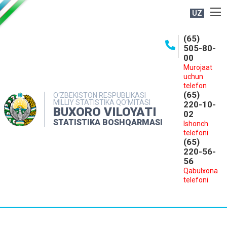
UZ
BOSHQARMA HAQIDA
(65)
505-80-
OCHIQ MA'LUMOTLAR
00
Murojaat
NASHRLAR
uchun
INTERAKTIV XIZMATLAR
telefon
(65)
O‘ZBEKISTON RESPUBLIKASI
MILLIY STATISTIKA QO‘MITASI
MATBUOT XIZMATI
220-10-
BUXORO VILOYATI
02
MUROJAATLAR
STATISTIKA BOSHQARMASI
Ishonch
telefoni
KONTAKTLAR
(65)
220-56-
56
Qabulxona
telefoni