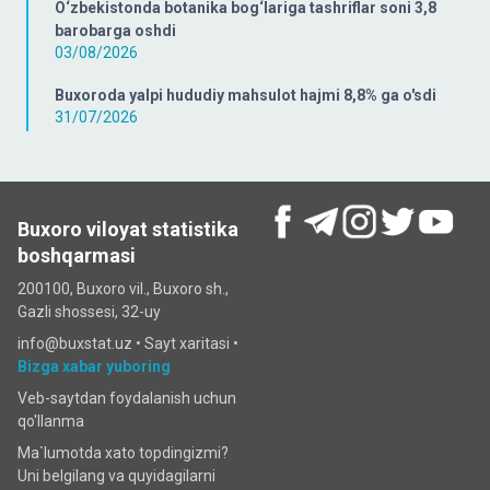
O‘zbekistonda botanika bog‘lariga tashriflar soni 3,8
barobarga oshdi
03/08/2026
Buxoroda yalpi hududiy mahsulot hajmi 8,8% ga o'sdi
31/07/2026
Buxoro viloyat statistika
boshqarmasi
200100, Buxoro vil., Buxoro sh.,
Gazli shossesi, 32-uy
info@buxstat.uz •
Sayt xaritasi
•
Bizga xabar yuboring
Veb-saytdan foydalanish uchun
qo'llanma
Ma`lumotda xato topdingizmi?
Uni belgilang va quyidagilarni