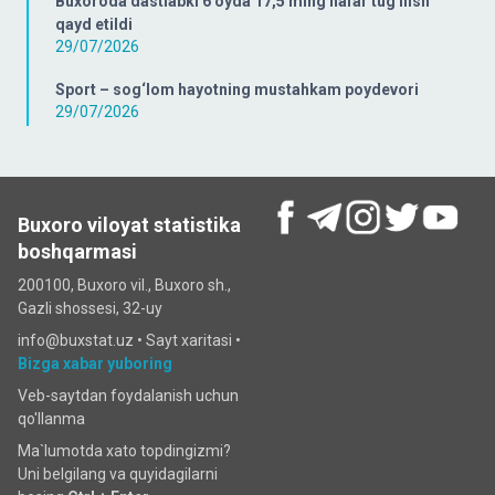
Buxoroda dastlabki 6 oyda 17,5 ming nafar tug'ilish
qayd etildi
29/07/2026
Sport – sog‘lom hayotning mustahkam poydevori
29/07/2026
Buxoro viloyat statistika
boshqarmasi
200100, Buxoro vil., Buxoro sh.,
Gazli shossesi, 32-uy
info@buxstat.uz •
Sayt xaritasi
•
Bizga xabar yuboring
Veb-saytdan foydalanish uchun
qo'llanma
Ma`lumotda xato topdingizmi?
Uni belgilang va quyidagilarni