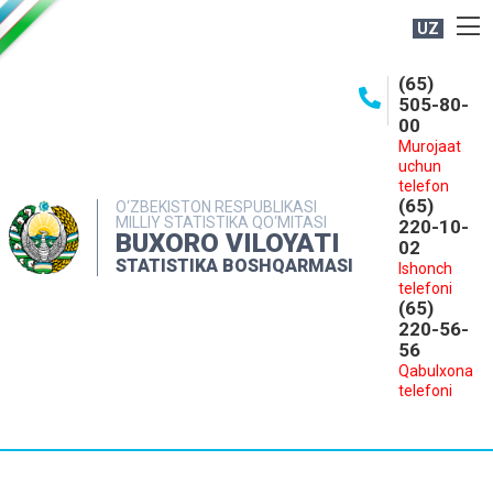
UZ
BOSHQARMA HAQIDA
(65)
505-80-
OCHIQ MA'LUMOTLAR
00
Murojaat
NASHRLAR
uchun
INTERAKTIV XIZMATLAR
telefon
(65)
O‘ZBEKISTON RESPUBLIKASI
MILLIY STATISTIKA QO‘MITASI
MATBUOT XIZMATI
220-10-
BUXORO VILOYATI
02
MUROJAATLAR
STATISTIKA BOSHQARMASI
Ishonch
telefoni
KONTAKTLAR
(65)
220-56-
56
Qabulxona
telefoni