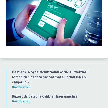
Dastlabki 6 oyda kichik tadbirkorlik subyektlari
tomonidan qancha sanoat mahsulotlari ishlab
chiqarildi?
04/08/2026
Buxoroda o'rtacha oylik ish haqi qancha?
04/08/2026