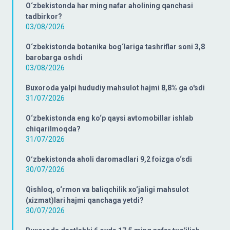
O‘zbekistonda har ming nafar aholining qanchasi
tadbirkor?
03/08/2026
O‘zbekistonda botanika bog‘lariga tashriflar soni 3,8
barobarga oshdi
03/08/2026
Buxoroda yalpi hududiy mahsulot hajmi 8,8% ga o'sdi
31/07/2026
O‘zbekistonda eng ko‘p qaysi avtomobillar ishlab
chiqarilmoqda?
31/07/2026
Oʻzbekistonda aholi daromadlari 9,2 foizga o‘sdi
30/07/2026
Qishloq, o‘rmon va baliqchilik xo‘jaligi mahsulot
(xizmat)lari hajmi qanchaga yetdi?
30/07/2026