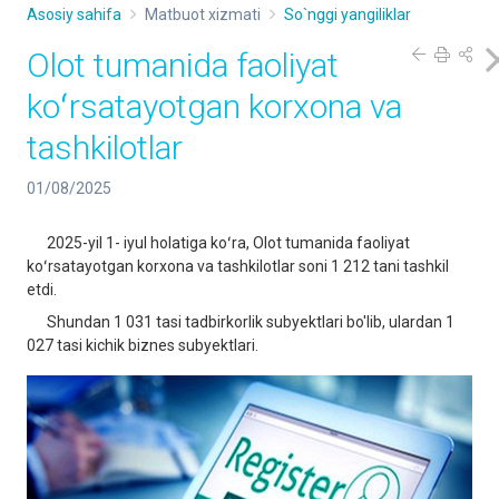
Asosiy sahifa
Matbuot xizmati
So`nggi yangiliklar
Olot tumanida faoliyat
koʻrsatayotgan korxona va
tashkilotlar
01/08/2025
2025-yil 1- iyul holatiga koʻra, Olot tumanida faoliyat
koʻrsatayotgan korxona va tashkilotlar soni 1 212 tani tashkil
etdi.
Shundan 1 031 tasi tadbirkorlik subyektlari bo'lib, ulardan 1
027 tasi kichik biznes subyektlari.