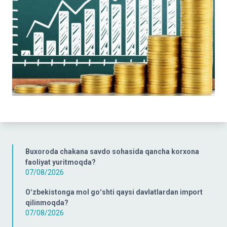
Buxoroda chakana savdo sohasida qancha korxona
faoliyat yuritmoqda?
07/08/2026
Oʻzbekistonga mol goʻshti qaysi davlatlardan import
qilinmoqda?
07/08/2026