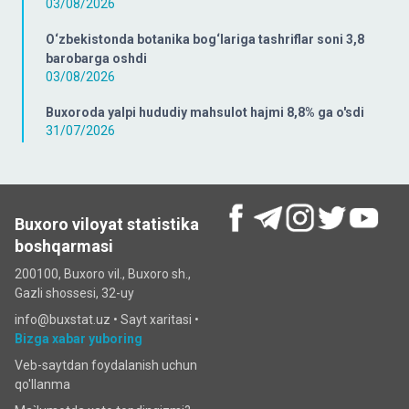
03/08/2026
O‘zbekistonda botanika bog‘lariga tashriflar soni 3,8
barobarga oshdi
03/08/2026
Buxoroda yalpi hududiy mahsulot hajmi 8,8% ga o'sdi
31/07/2026
Buxoro viloyat statistika
boshqarmasi
200100, Buxoro vil., Buxoro sh.,
Gazli shossesi, 32-uy
info@buxstat.uz •
Sayt xaritasi
•
Bizga xabar yuboring
Veb-saytdan foydalanish uchun
qo'llanma