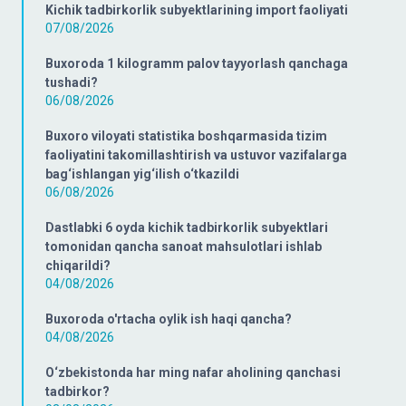
Kichik tadbirkorlik subyektlarining import faoliyati
07/08/2026
Buxoroda 1 kilogramm palov tayyorlash qanchaga
tushadi?
06/08/2026
Buxoro viloyati statistika boshqarmasida tizim
faoliyatini takomillashtirish va ustuvor vazifalarga
bag‘ishlangan yig‘ilish o‘tkazildi
06/08/2026
Dastlabki 6 oyda kichik tadbirkorlik subyektlari
tomonidan qancha sanoat mahsulotlari ishlab
chiqarildi?
04/08/2026
Buxoroda o'rtacha oylik ish haqi qancha?
04/08/2026
O‘zbekistonda har ming nafar aholining qanchasi
tadbirkor?