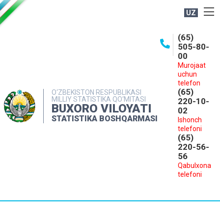
UZ
BOSHQARMA HAQIDA
(65)
505-80-
OCHIQ MA'LUMOTLAR
00
Murojaat
NASHRLAR
uchun
INTERAKTIV XIZMATLAR
telefon
(65)
O‘ZBEKISTON RESPUBLIKASI
MILLIY STATISTIKA QO‘MITASI
MATBUOT XIZMATI
220-10-
BUXORO VILOYATI
02
MUROJAATLAR
STATISTIKA BOSHQARMASI
Ishonch
telefoni
KONTAKTLAR
(65)
220-56-
56
Qabulxona
telefoni