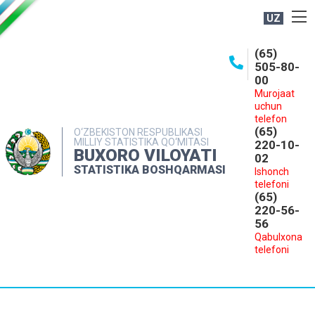
UZ
BOSHQARMA HAQIDA
(65)
505-80-
OCHIQ MA'LUMOTLAR
00
Murojaat
NASHRLAR
uchun
INTERAKTIV XIZMATLAR
telefon
(65)
O‘ZBEKISTON RESPUBLIKASI
MILLIY STATISTIKA QO‘MITASI
MATBUOT XIZMATI
220-10-
BUXORO VILOYATI
02
MUROJAATLAR
STATISTIKA BOSHQARMASI
Ishonch
telefoni
KONTAKTLAR
(65)
220-56-
56
Qabulxona
telefoni