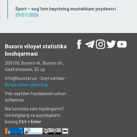
Sport – sog‘lom hayotning mustahkam poydevori
29/07/2026
Buxoro viloyat statistika
boshqarmasi
200100, Buxoro vil., Buxoro sh.,
Gazli shossesi, 32-uy
info@buxstat.uz •
Sayt xaritasi
•
Bizga xabar yuboring
Veb-saytdan foydalanish uchun
qo'llanma
Ma`lumotda xato topdingizmi?
Uni belgilang va quyidagilarni
bosing
Ctrl + Enter