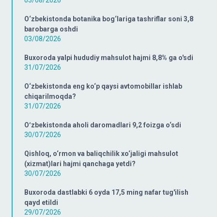
O‘zbekistonda botanika bog‘lariga tashriflar soni 3,8
barobarga oshdi
03/08/2026
Buxoroda yalpi hududiy mahsulot hajmi 8,8% ga o'sdi
31/07/2026
O‘zbekistonda eng ko‘p qaysi avtomobillar ishlab
chiqarilmoqda?
31/07/2026
Oʻzbekistonda aholi daromadlari 9,2 foizga o‘sdi
30/07/2026
Qishloq, o‘rmon va baliqchilik xo‘jaligi mahsulot
(xizmat)lari hajmi qanchaga yetdi?
30/07/2026
Buxoroda dastlabki 6 oyda 17,5 ming nafar tug'ilish
qayd etildi
29/07/2026