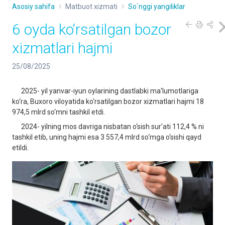
Asosiy sahifa
Matbuot xizmati
So`nggi yangiliklar
6 oyda ko‘rsatilgan bozor
xizmatlari hajmi
25/08/2025
2025- yil yanvar-iyun oylarining dastlabki ma'lumotlariga
ko‘ra, Buxoro viloyatida ko‘rsatilgan bozor xizmatlari hajmi 18
974,5 mlrd so‘mni tashkil etdi.
2024- yilning mos davriga nisbatan o‘sish sur'ati 112,4 % ni
tashkil etib, uning hajmi esa 3 557,4 mlrd so‘mga o‘sishi qayd
etildi.