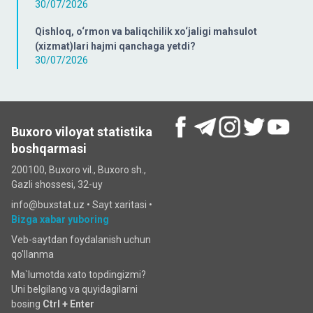
30/07/2026
Qishloq, o‘rmon va baliqchilik xo‘jaligi mahsulot
(xizmat)lari hajmi qanchaga yetdi?
30/07/2026
Buxoro viloyat statistika
boshqarmasi
200100, Buxoro vil., Buxoro sh.,
Gazli shossesi, 32-uy
info@buxstat.uz •
Sayt xaritasi
•
Bizga xabar yuboring
Veb-saytdan foydalanish uchun
qo'llanma
Ma`lumotda xato topdingizmi?
Uni belgilang va quyidagilarni
bosing
Ctrl + Enter