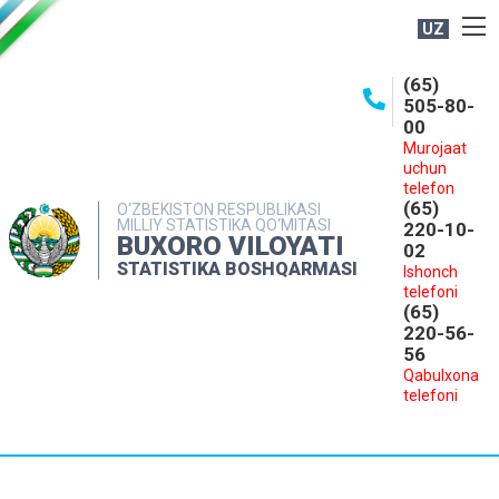
UZ
BOSHQARMA HAQIDA
(65)
505-80-
OCHIQ MA'LUMOTLAR
00
Murojaat
NASHRLAR
uchun
INTERAKTIV XIZMATLAR
telefon
(65)
O‘ZBEKISTON RESPUBLIKASI
MILLIY STATISTIKA QO‘MITASI
MATBUOT XIZMATI
220-10-
BUXORO VILOYATI
02
MUROJAATLAR
STATISTIKA BOSHQARMASI
Ishonch
telefoni
KONTAKTLAR
(65)
220-56-
56
Qabulxona
telefoni