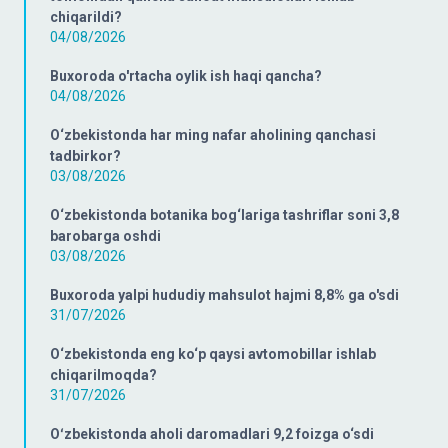
chiqarildi?
04/08/2026
Buxoroda o'rtacha oylik ish haqi qancha?
04/08/2026
O‘zbekistonda har ming nafar aholining qanchasi
tadbirkor?
03/08/2026
O‘zbekistonda botanika bog‘lariga tashriflar soni 3,8
barobarga oshdi
03/08/2026
Buxoroda yalpi hududiy mahsulot hajmi 8,8% ga o'sdi
31/07/2026
O‘zbekistonda eng ko‘p qaysi avtomobillar ishlab
chiqarilmoqda?
31/07/2026
Oʻzbekistonda aholi daromadlari 9,2 foizga o‘sdi