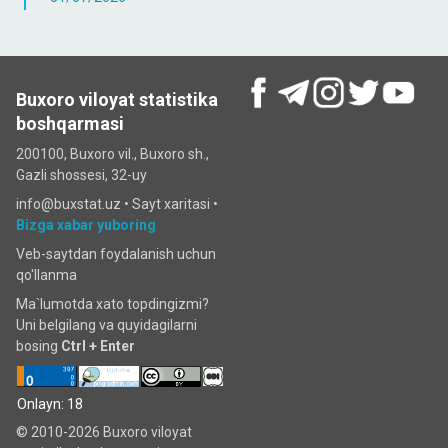
Buxoro viloyat statistika
boshqarmasi
200100, Buxoro vil., Buxoro sh.,
Gazli shossesi, 32-uy
info@buxstat.uz •
Sayt xaritasi
•
Bizga xabar yuboring
Veb-saytdan foydalanish uchun
qo'llanma
Ma`lumotda xato topdingizmi?
Uni belgilang va quyidagilarni
bosing
Ctrl + Enter
Onlayn: 18
© 2010-2026 Buxoro viloyat