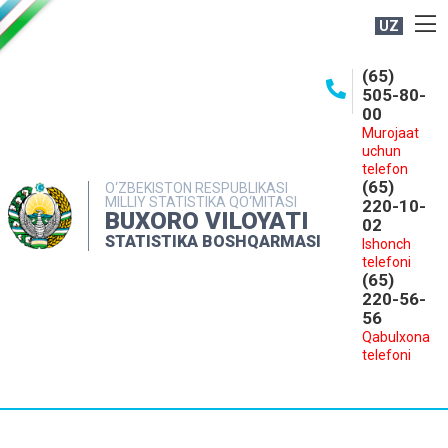
UZ
BOSHQARMA HAQIDA
(65)
505-80-
OCHIQ MA'LUMOTLAR
00
Murojaat
NASHRLAR
uchun
INTERAKTIV XIZMATLAR
telefon
(65)
O‘ZBEKISTON RESPUBLIKASI
MILLIY STATISTIKA QO‘MITASI
MATBUOT XIZMATI
220-10-
BUXORO VILOYATI
02
MUROJAATLAR
STATISTIKA BOSHQARMASI
Ishonch
telefoni
KONTAKTLAR
(65)
220-56-
56
Qabulxona
telefoni