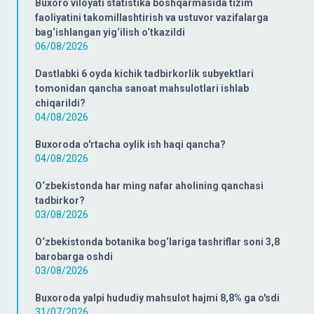
Buxoro viloyati statistika boshqarmasida tizim
faoliyatini takomillashtirish va ustuvor vazifalarga
bag‘ishlangan yig‘ilish o‘tkazildi
06/08/2026
Dastlabki 6 oyda kichik tadbirkorlik subyektlari
tomonidan qancha sanoat mahsulotlari ishlab
chiqarildi?
04/08/2026
Buxoroda o'rtacha oylik ish haqi qancha?
04/08/2026
O‘zbekistonda har ming nafar aholining qanchasi
tadbirkor?
03/08/2026
O‘zbekistonda botanika bog‘lariga tashriflar soni 3,8
barobarga oshdi
03/08/2026
Buxoroda yalpi hududiy mahsulot hajmi 8,8% ga o'sdi
31/07/2026