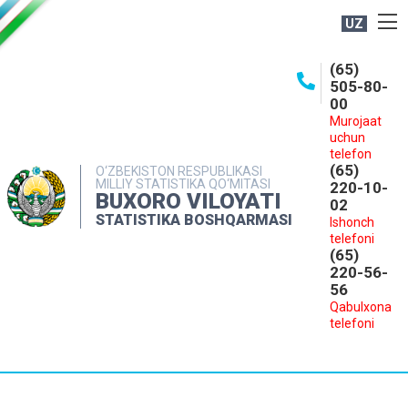
UZ
BOSHQARMA HAQIDA
(65)
505-80-
OCHIQ MA'LUMOTLAR
00
Murojaat
NASHRLAR
uchun
INTERAKTIV XIZMATLAR
telefon
(65)
O‘ZBEKISTON RESPUBLIKASI
MILLIY STATISTIKA QO‘MITASI
MATBUOT XIZMATI
220-10-
BUXORO VILOYATI
02
MUROJAATLAR
STATISTIKA BOSHQARMASI
Ishonch
telefoni
KONTAKTLAR
(65)
220-56-
56
Qabulxona
telefoni