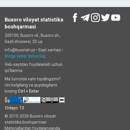
Buxoro viloyat statistika
boshqarmasi
200100, Buxoro vil., Buxoro sh.,
Gazli shossesi, 32-uy
info@buxstat.uz •
Sayt xaritasi
•
Bizga xabar yuboring
Veb-saytdan foydalanish uchun
qo'llanma
Ma`lumotda xato topdingizmi?
Uni belgilang va quyidagilarni
bosing
Ctrl + Enter
Onlayn: 13
© 2010-2026 Buxoro viloyat
statistika boshqarmasi
Materiallardan foydalanganda