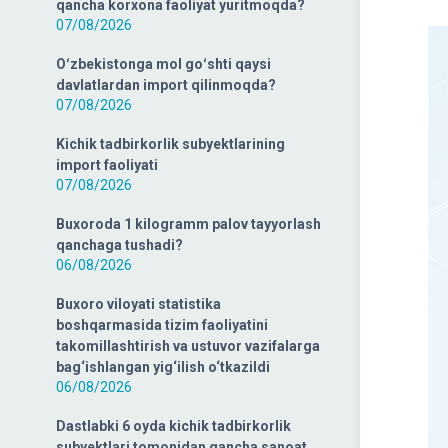
qancha korxona faoliyat yuritmoqda?
07/08/2026
Oʻzbekistonga mol goʻshti qaysi
davlatlardan import qilinmoqda?
07/08/2026
Kichik tadbirkorlik subyektlarining
import faoliyati
07/08/2026
Buxoroda 1 kilogramm palov tayyorlash
qanchaga tushadi?
06/08/2026
Buxoro viloyati statistika
boshqarmasida tizim faoliyatini
takomillashtirish va ustuvor vazifalarga
bag‘ishlangan yig‘ilish o‘tkazildi
06/08/2026
Dastlabki 6 oyda kichik tadbirkorlik
subyektlari tomonidan qancha sanoat