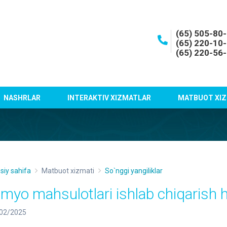
(65) 505-80
(65) 220-10
(65) 220-56
NASHRLAR
INTERAKTIV XIZMATLAR
MATBUOT XIZ
siy sahifa
Matbuot xizmati
So`nggi yangiliklar
imyo mahsulotlari ishlab chiqarish 
02/2025