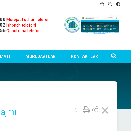
-00
Murojaat uchun telefon
-02
Ishonch telefoni
-56
Qabulxona telefoni
MATI
MUROJAATLAR
KONTAKTLAR
hajmi