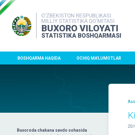
O‘ZBEKISTON RESPUBLIKASI
MILLIY STATISTIKA QO‘MITASI
BUXORO VILOYATI
STATISTIKA BOSHQARMASI
BOSHQARMA HAQIDA
OCHIQ MA'LUMOTLAR
Aso
K
20/
Buxoroda chakana savdo sohasida