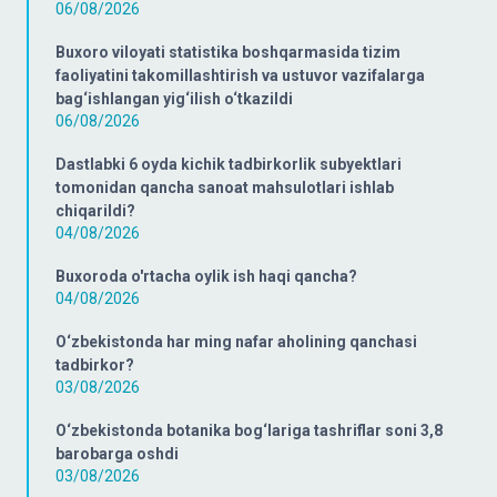
06/08/2026
Buxoro viloyati statistika boshqarmasida tizim
faoliyatini takomillashtirish va ustuvor vazifalarga
bag‘ishlangan yig‘ilish o‘tkazildi
06/08/2026
Dastlabki 6 oyda kichik tadbirkorlik subyektlari
tomonidan qancha sanoat mahsulotlari ishlab
chiqarildi?
04/08/2026
Buxoroda o'rtacha oylik ish haqi qancha?
04/08/2026
O‘zbekistonda har ming nafar aholining qanchasi
tadbirkor?
03/08/2026
O‘zbekistonda botanika bog‘lariga tashriflar soni 3,8
barobarga oshdi
03/08/2026