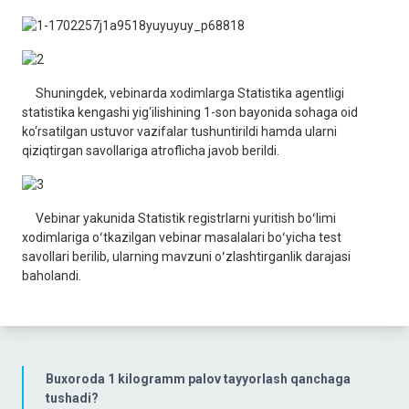
Shuningdek, vebinarda xodimlarga Statistika agentligi
statistika kengashi yig‘ilishining 1-son bayonida sohaga oid
ko‘rsatilgan ustuvor vazifalar tushuntirildi hamda ularni
qiziqtirgan savollariga atroflicha javob berildi.
Vebinar yakunida Statistik registrlarni yuritish boʻlimi
xodimlariga oʻtkazilgan vebinar masalalari boʻyicha test
savollari berilib, ularning mavzuni oʻzlashtirganlik darajasi
baholandi.
Buxoroda 1 kilogramm palov tayyorlash qanchaga
tushadi?