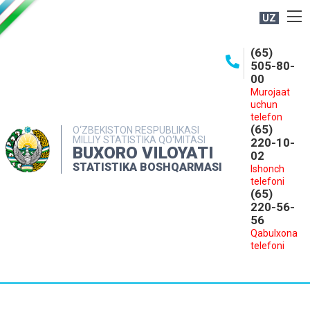
UZ
BOSHQARMA HAQIDA
(65)
505-80-
OCHIQ MA'LUMOTLAR
00
Murojaat
NASHRLAR
uchun
INTERAKTIV XIZMATLAR
telefon
(65)
O‘ZBEKISTON RESPUBLIKASI
MILLIY STATISTIKA QO‘MITASI
MATBUOT XIZMATI
220-10-
BUXORO VILOYATI
02
MUROJAATLAR
STATISTIKA BOSHQARMASI
Ishonch
telefoni
KONTAKTLAR
(65)
220-56-
56
Qabulxona
telefoni