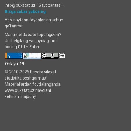
info@buxstat.uz •
Sayt xaritasi
•
Bizga xabar yuboring
Veb-saytdan foydalanish uchun
qo'llanma
Ma`lumotda xato topdingizmi?
Uni belgilang va quyidagilarni
bosing
Ctrl + Enter
Onlayn: 19
© 2010-2026 Buxoro viloyat
statistika boshqarmasi
Materiallardan foydalanganda
www.buxstat.uz havolani
keltirish majburiy.