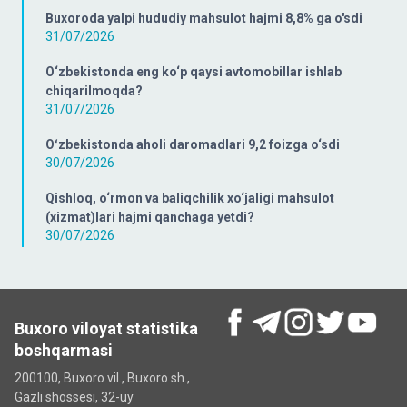
Buxoroda yalpi hududiy mahsulot hajmi 8,8% ga o'sdi
31/07/2026
O‘zbekistonda eng ko‘p qaysi avtomobillar ishlab
chiqarilmoqda?
31/07/2026
Oʻzbekistonda aholi daromadlari 9,2 foizga o‘sdi
30/07/2026
Qishloq, o‘rmon va baliqchilik xo‘jaligi mahsulot
(xizmat)lari hajmi qanchaga yetdi?
30/07/2026
Buxoro viloyat statistika
boshqarmasi
200100, Buxoro vil., Buxoro sh.,
Gazli shossesi, 32-uy