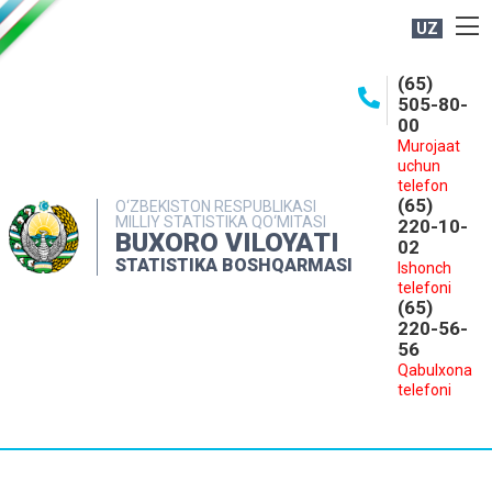
UZ
BOSHQARMA HAQIDA
(65)
505-80-
OCHIQ MA'LUMOTLAR
00
Murojaat
NASHRLAR
uchun
INTERAKTIV XIZMATLAR
telefon
(65)
O‘ZBEKISTON RESPUBLIKASI
MILLIY STATISTIKA QO‘MITASI
MATBUOT XIZMATI
220-10-
BUXORO VILOYATI
02
MUROJAATLAR
STATISTIKA BOSHQARMASI
Ishonch
telefoni
KONTAKTLAR
(65)
220-56-
56
Qabulxona
telefoni