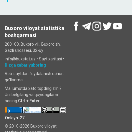
Buxoro viloyat statistika
boshqarmasi
200100, Buxoro vil., Buxoro sh.,
Gazli shossesi, 32-uy
info@buxstat.uz •
Sayt xaritasi
•
Bizga xabar yuboring
Veb-saytdan foydalanish uchun
qo'llanma
Ma`lumotda xato topdingizmi?
Uni belgilang va quyidagilarni
bosing
Ctrl + Enter
Onlayn: 27
© 2010-2026 Buxoro viloyat