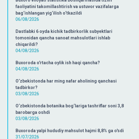
Buxoro viloyati statistika boshqarmasida tizim
faoliyatini takomillashtirish va ustuvor vazifalarga
bag‘ishlangan yig‘ilish o‘tkazildi
06/08/2026
Dastlabki 6 oyda kichik tadbirkorlik subyektlari
tomonidan qancha sanoat mahsulotlari ishlab
chiqarildi?
04/08/2026
Buxoroda o'rtacha oylik ish haqi qancha?
04/08/2026
O‘zbekistonda har ming nafar aholining qanchasi
tadbirkor?
03/08/2026
O‘zbekistonda botanika bog‘lariga tashriflar soni 3,8
barobarga oshdi
03/08/2026
Buxoroda yalpi hududiy mahsulot hajmi 8,8% ga o'sdi
31/07/2026