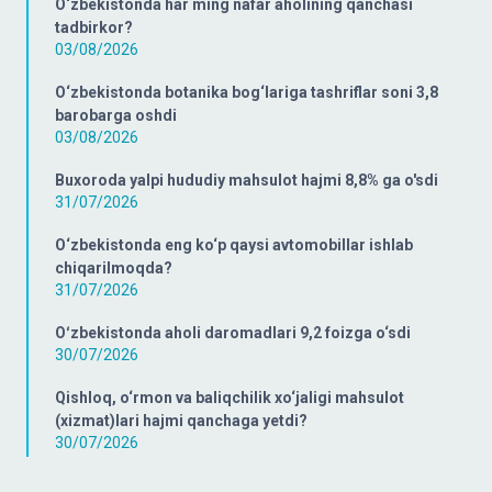
O‘zbekistonda har ming nafar aholining qanchasi
tadbirkor?
03/08/2026
O‘zbekistonda botanika bog‘lariga tashriflar soni 3,8
barobarga oshdi
03/08/2026
Buxoroda yalpi hududiy mahsulot hajmi 8,8% ga o'sdi
31/07/2026
O‘zbekistonda eng ko‘p qaysi avtomobillar ishlab
chiqarilmoqda?
31/07/2026
Oʻzbekistonda aholi daromadlari 9,2 foizga o‘sdi
30/07/2026
Qishloq, o‘rmon va baliqchilik xo‘jaligi mahsulot
(xizmat)lari hajmi qanchaga yetdi?
30/07/2026