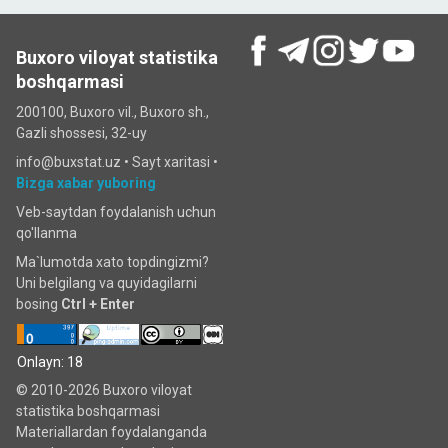
Buxoro viloyat statistika
boshqarmasi
200100, Buxoro vil., Buxoro sh.,
Gazli shossesi, 32-uy
info@buxstat.uz •
Sayt xaritasi
•
Bizga xabar yuboring
Veb-saytdan foydalanish uchun
qo'llanma
Ma`lumotda xato topdingizmi?
Uni belgilang va quyidagilarni
bosing
Ctrl + Enter
Onlayn: 18
© 2010-2026 Buxoro viloyat
statistika boshqarmasi
Materiallardan foydalanganda