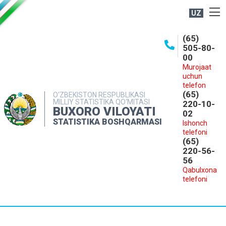
UZ
BOSHQARMA HAQIDA
(65)
505-80-
OCHIQ MA'LUMOTLAR
00
Murojaat
NASHRLAR
uchun
INTERAKTIV XIZMATLAR
telefon
(65)
O‘ZBEKISTON RESPUBLIKASI
MILLIY STATISTIKA QO‘MITASI
MATBUOT XIZMATI
220-10-
BUXORO VILOYATI
02
MUROJAATLAR
STATISTIKA BOSHQARMASI
Ishonch
telefoni
KONTAKTLAR
(65)
220-56-
56
Qabulxona
telefoni