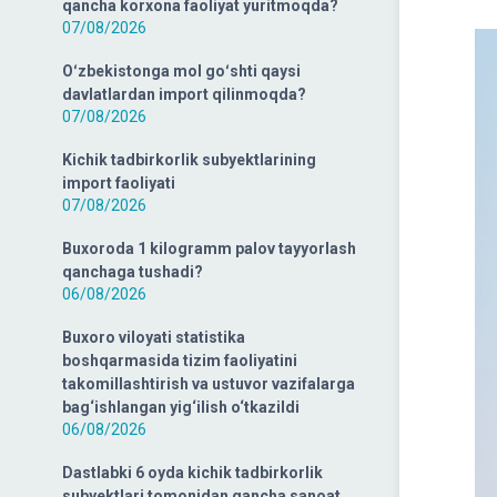
qancha korxona faoliyat yuritmoqda?
07/08/2026
Oʻzbekistonga mol goʻshti qaysi
davlatlardan import qilinmoqda?
07/08/2026
Kichik tadbirkorlik subyektlarining
import faoliyati
07/08/2026
Buxoroda 1 kilogramm palov tayyorlash
qanchaga tushadi?
06/08/2026
Buxoro viloyati statistika
boshqarmasida tizim faoliyatini
takomillashtirish va ustuvor vazifalarga
bag‘ishlangan yig‘ilish o‘tkazildi
06/08/2026
Dastlabki 6 oyda kichik tadbirkorlik
subyektlari tomonidan qancha sanoat