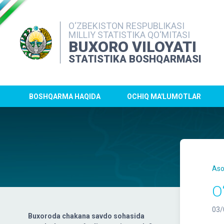
O‘ZBEKISTON RESPUBLIKASI
MILLIY STATISTIKA QO‘MITASI
BUXORO VILOYATI
STATISTIKA BOSHQARMASI
BOSHQARMA HAQIDA
OCHIQ MA'LUMOTLAR
Aso
O
03/
Buxoroda chakana savdo sohasida