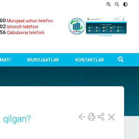
-00
Murojaat uchun telefon
-02
Ishonch telefoni
-56
Qabulxona telefoni
MATI
MUROJAATLAR
KONTAKTLAR
 qilgan?