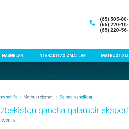
(65) 505-80
(65) 220-10
(65) 220-56
NASHRLAR
INTERAKTIV XIZMATLAR
MATBUOT XIZ
siy sahifa
Matbuot xizmati
So`nggi yangiliklar
‘zbekiston qancha qalampir eksport
02/2025