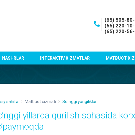
(65) 505-80
(65) 220-10
(65) 220-56
NASHRLAR
INTERAKTIV XIZMATLAR
MATBUOT XIZ
siy sahifa
Matbuot xizmati
So`nggi yangiliklar
o‘nggi yillarda qurilish sohasida kor
o‘paymoqda