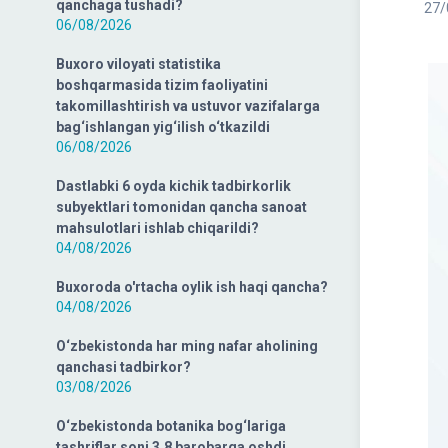
qanchaga tushadi?
27/
06/08/2026
Buxoro viloyati statistika
boshqarmasida tizim faoliyatini
takomillashtirish va ustuvor vazifalarga
bag‘ishlangan yig‘ilish o‘tkazildi
06/08/2026
Dastlabki 6 oyda kichik tadbirkorlik
subyektlari tomonidan qancha sanoat
mahsulotlari ishlab chiqarildi?
04/08/2026
Buxoroda o'rtacha oylik ish haqi qancha?
04/08/2026
O‘zbekistonda har ming nafar aholining
qanchasi tadbirkor?
03/08/2026
O‘zbekistonda botanika bog‘lariga
tashriflar soni 3,8 barobarga oshdi