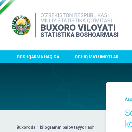
O‘ZBEKISTON RESPUBLIKASI
MILLIY STATISTIKA QO‘MITASI
BUXORO VILOYATI
STATISTIKA BOSHQARMASI
BOSHQARMA HAQIDA
OCHIQ MA'LUMOTLAR
Aso
S
k
Buxoroda 1 kilogramm palov tayyorlash