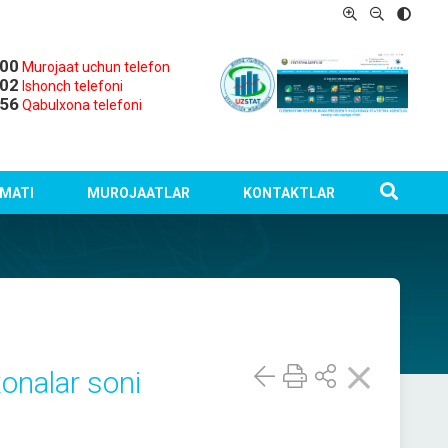
-00
Murojaat uchun telefon
-02
Ishonch telefoni
-56
Qabulxona telefoni
MATI
MUROJAATLAR
KONTAKTLAR
xonalar soni