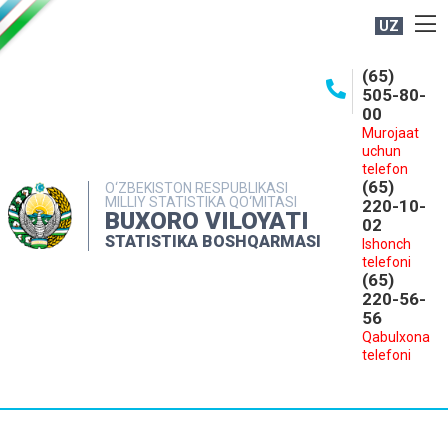
UZ
BOSHQARMA HAQIDA
(65)
505-80-
OCHIQ MA'LUMOTLAR
00
Murojaat
NASHRLAR
uchun
INTERAKTIV XIZMATLAR
telefon
(65)
O‘ZBEKISTON RESPUBLIKASI
MILLIY STATISTIKA QO‘MITASI
MATBUOT XIZMATI
220-10-
BUXORO VILOYATI
02
MUROJAATLAR
STATISTIKA BOSHQARMASI
Ishonch
telefoni
KONTAKTLAR
(65)
220-56-
56
Qabulxona
telefoni