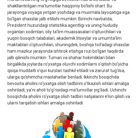
shakllantirilgan ma’lumotlar haqqoniy bo‘lishi shart. Bu
jarayonga voyaga yetgan yoshdagi va muomala layoqatiga ega
bo‘lgan shaxslar jalb etilishi mumkin. Birinchi navbatda,
Prezident huzuridagi statistika agentligi va uning hududiy
organlari xodimlari, oliy ta’lim muassasalari o‘qituvchilari va
yuqori bosqich talabalari, akademik litseylar va umumta’lim
maktablari o‘qituvchilari, shuningdek, boshqa toifadagi shaxslar
ham mazkur jarayonda ishtirok etishga rozi bo‘lgan taqdirda
jalb qilinishi mumkin. Tuman va shahar hokimliklari bilan
birgalikda joylarda ro‘yxatga oluvchi xodimlarni o‘qitish bo‘yicha
qisqa muddatli o‘quv kurslari tashkil etiladi va zarurat tug‘ilsa,
ularga qo‘shimcha maslahatlar beriladi. Ikkinchi bosqichda
bevosita aholini ro‘yxatga olish tadbirini o‘tkazish ishlari amalga
oshiriladi, ya’ni aholi to‘g‘risidagi ma’lumotlar yig‘iladi. Uchinchi
bosqichda aholini ro‘yxatga olish tadbiri natijalarini e’lon qilish va
ularni tarqatish ishlari amalga oshiriladi.