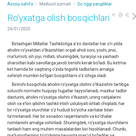
Asosiy sahifa
Matbuot xizmati
So`nggi yangiliklar
Ro‘yxatga olish bosqichlari
24/01/2025
Birlashgan Millatlar Tashkilotiga a’zo davlatlar har o‘n yilda
aholini ro‘yxatdan o‘tkazishlari orqali aholi soni, yoshi, jinsi,
ma’lumoti, ish joyi, millati, shuningdek, turarjoyi va yashash
sharoitlari kabi savollarga javob berishi kerak bo‘ladi. Bu ketma-
ket hamda bir vaqtning o‘zida tegishli tadbirlarni amalga
oshirish mumkin bo‘lgan bosqichlarni o‘z ichiga oladi.
Birinchi bosqichda aholini ro‘yxatga olishni o‘tkazishni tartibga
soluvchi normativ huquqiy hujjatlar tayyorlanadi, mazkur tadbir
dasturini, aholini ro‘yxatga olishni o‘tkazish, uning natijalarini
olish va e’lon qilishni tashkil etish uslubiyati ishlab chiqiladi, har
bir ro‘yxatga oluvchilar o‘z hududi bo‘yicha xaritalar bilan
ta’minlanadi. Har bir xonadon raqamlanishi va ko‘chalar
nomlanishi amalga oshiriladi. Shuningdek, ro‘yxatga oluvchilarni
tanlash ham eng muhim masalalardan biri hisoblanadi. Chunki,
ma’lumotlarning to‘g‘riligiga bevosita mas’ul bo‘ladilar va