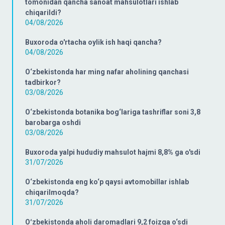
tomonidan qancha sanoat mahsulotlari ishlab
chiqarildi?
04/08/2026
Buxoroda o'rtacha oylik ish haqi qancha?
04/08/2026
O‘zbekistonda har ming nafar aholining qanchasi
tadbirkor?
03/08/2026
O‘zbekistonda botanika bog‘lariga tashriflar soni 3,8
barobarga oshdi
03/08/2026
Buxoroda yalpi hududiy mahsulot hajmi 8,8% ga o'sdi
31/07/2026
O‘zbekistonda eng ko‘p qaysi avtomobillar ishlab
chiqarilmoqda?
31/07/2026
Oʻzbekistonda aholi daromadlari 9,2 foizga o‘sdi