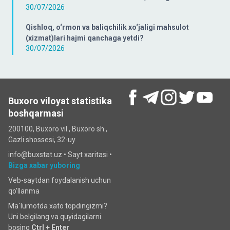
30/07/2026
Qishloq, o‘rmon va baliqchilik xo‘jaligi mahsulot
(xizmat)lari hajmi qanchaga yetdi?
30/07/2026
Buxoro viloyat statistika
boshqarmasi
200100, Buxoro vil., Buxoro sh.,
Gazli shossesi, 32-uy
info@buxstat.uz •
Sayt xaritasi
•
Bizga xabar yuboring
Veb-saytdan foydalanish uchun
qo'llanma
Ma`lumotda xato topdingizmi?
Uni belgilang va quyidagilarni
bosing
Ctrl + Enter