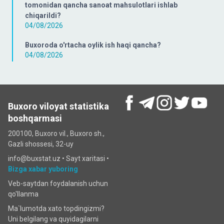
tomonidan qancha sanoat mahsulotlari ishlab
chiqarildi?
04/08/2026
Buxoroda o'rtacha oylik ish haqi qancha?
04/08/2026
Buxoro viloyat statistika
boshqarmasi
200100, Buxoro vil., Buxoro sh.,
Gazli shossesi, 32-uy
info@buxstat.uz •
Sayt xaritasi
•
Bizga xabar yuboring
Veb-saytdan foydalanish uchun
qo'llanma
Ma`lumotda xato topdingizmi?
Uni belgilang va quyidagilarni