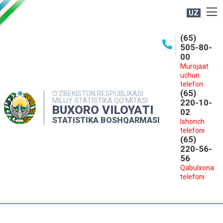
UZ
BOSHQARMA HAQIDA
(65)
505-80-
OCHIQ MA'LUMOTLAR
00
Murojaat
NASHRLAR
uchun
INTERAKTIV XIZMATLAR
telefon
(65)
O‘ZBEKISTON RESPUBLIKASI
MILLIY STATISTIKA QO‘MITASI
MATBUOT XIZMATI
220-10-
BUXORO VILOYATI
02
MUROJAATLAR
STATISTIKA BOSHQARMASI
Ishonch
telefoni
KONTAKTLAR
(65)
220-56-
56
Qabulxona
telefoni