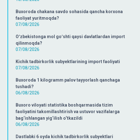
Buxoroda chakana savdo sohasida qancha korxona
faoliyat yuritmoqda?
07/08/2026
Oʻzbekistonga mol goʻshti qaysi davlatlardan import
qilinmoqda?
07/08/2026
Kichik tadbirkorlik subyektlarining import faoliyati
07/08/2026
Buxoroda 1 kilogramm palov tayyorlash qanchaga
tushadi?
06/08/2026
Buxoro viloyati statistika boshqarmasida tizim
faoliyatini takomillashtirish va ustuvor vazifalarga
bag‘ishlangan yig‘ilish o‘tkazildi
06/08/2026
Dastlabki 6 oyda kichik tadbirkorlik subyektlari