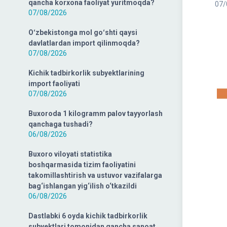
qancha korxona faoliyat yuritmoqda?
07/
07/08/2026
Oʻzbekistonga mol goʻshti qaysi
davlatlardan import qilinmoqda?
07/08/2026
Kichik tadbirkorlik subyektlarining
import faoliyati
07/08/2026
Buxoroda 1 kilogramm palov tayyorlash
qanchaga tushadi?
06/08/2026
Buxoro viloyati statistika
boshqarmasida tizim faoliyatini
takomillashtirish va ustuvor vazifalarga
bag‘ishlangan yig‘ilish o‘tkazildi
06/08/2026
Dastlabki 6 oyda kichik tadbirkorlik
subyektlari tomonidan qancha sanoat