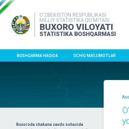
O‘ZBEKISTON RESPUBLIKASI
MILLIY STATISTIKA QO‘MITASI
BUXORO VILOYATI
STATISTIKA BOSHQARMASI
BOSHQARMA HAQIDA
OCHIQ MA'LUMOTLAR
Aso
O
y
Buxoroda chakana savdo sohasida