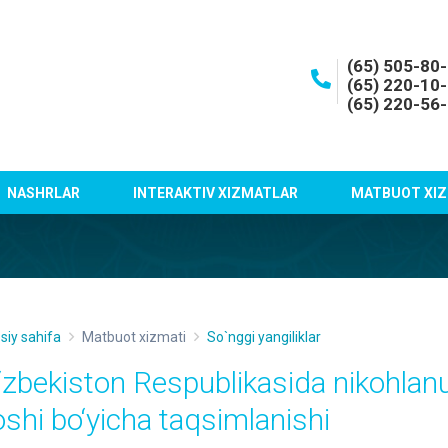
(65) 505-80
(65) 220-10
(65) 220-56
NASHRLAR
INTERAKTIV XIZMATLAR
MATBUOT XIZ
siy sahifa
Matbuot xizmati
So`nggi yangiliklar
‘zbekiston Respublikasida nikohlanu
oshi bo‘yicha taqsimlanishi