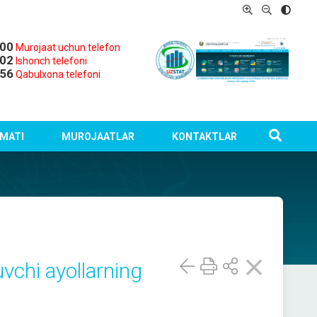
-00
Murojaat uchun telefon
-02
Ishonch telefoni
-56
Qabulxona telefoni
MATI
MUROJAATLAR
KONTAKTLAR
vchi ayollarning