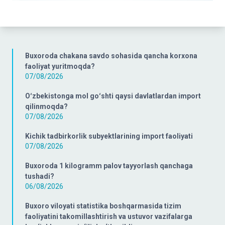
Buxoroda chakana savdo sohasida qancha korxona
faoliyat yuritmoqda?
07/08/2026
Oʻzbekistonga mol goʻshti qaysi davlatlardan import
qilinmoqda?
07/08/2026
Kichik tadbirkorlik subyektlarining import faoliyati
07/08/2026
Buxoroda 1 kilogramm palov tayyorlash qanchaga
tushadi?
06/08/2026
Buxoro viloyati statistika boshqarmasida tizim
faoliyatini takomillashtirish va ustuvor vazifalarga