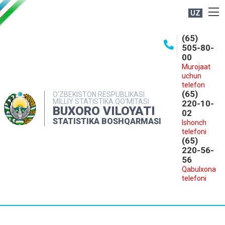
UZ
BOSHQARMA HAQIDA
(65)
505-80-
OCHIQ MA'LUMOTLAR
00
Murojaat
NASHRLAR
uchun
INTERAKTIV XIZMATLAR
telefon
(65)
O‘ZBEKISTON RESPUBLIKASI
MILLIY STATISTIKA QO‘MITASI
MATBUOT XIZMATI
220-10-
BUXORO VILOYATI
02
MUROJAATLAR
STATISTIKA BOSHQARMASI
Ishonch
telefoni
KONTAKTLAR
(65)
220-56-
56
Qabulxona
telefoni