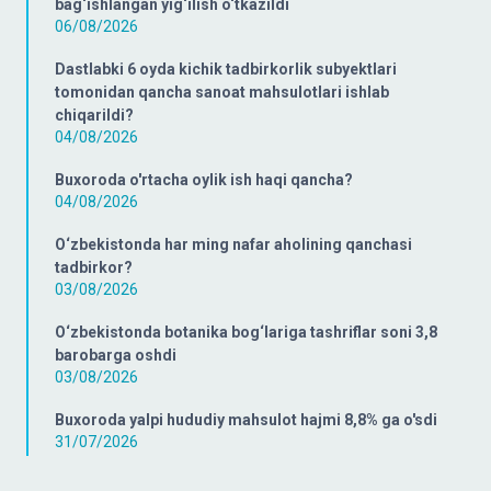
bag‘ishlangan yig‘ilish o‘tkazildi
06/08/2026
Dastlabki 6 oyda kichik tadbirkorlik subyektlari
tomonidan qancha sanoat mahsulotlari ishlab
chiqarildi?
04/08/2026
Buxoroda o'rtacha oylik ish haqi qancha?
04/08/2026
O‘zbekistonda har ming nafar aholining qanchasi
tadbirkor?
03/08/2026
O‘zbekistonda botanika bog‘lariga tashriflar soni 3,8
barobarga oshdi
03/08/2026
Buxoroda yalpi hududiy mahsulot hajmi 8,8% ga o'sdi
31/07/2026