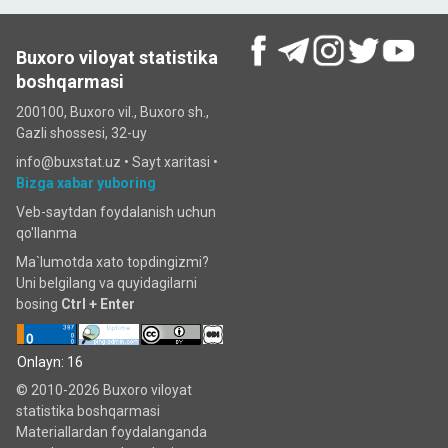
Buxoro viloyat statistika
boshqarmasi
200100, Buxoro vil., Buxoro sh.,
Gazli shossesi, 32-uy
info@buxstat.uz •
Sayt xaritasi
•
Bizga xabar yuboring
Veb-saytdan foydalanish uchun
qo'llanma
Ma`lumotda xato topdingizmi?
Uni belgilang va quyidagilarni
bosing
Ctrl + Enter
Onlayn: 16
© 2010-2026 Buxoro viloyat
statistika boshqarmasi
Materiallardan foydalanganda